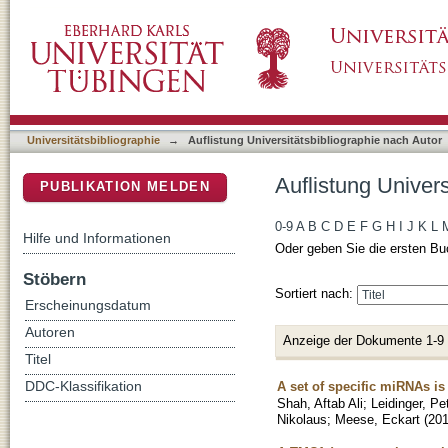
Auflistung Universitätsbibliographie nach Aut
DSpace Repositorium (Manakin basiert)
Universitätsbibliographie
→
Auflistung Universitätsbibliographie nach Autor
Auflistung Univers
PUBLIKATION MELDEN
0-9
A
B
C
D
E
F
G
H
I
J
K
L
Hilfe und Informationen
Oder geben Sie die ersten Bu
Stöbern
Sortiert nach:
Erscheinungsdatum
Autoren
Anzeige der Dokumente 1-9
Titel
A set of specific miRNAs i
DDC-Klassifikation
Shah, Aftab Ali
;
Leidinger, Pe
Nikolaus
;
Meese, Eckart
(
20