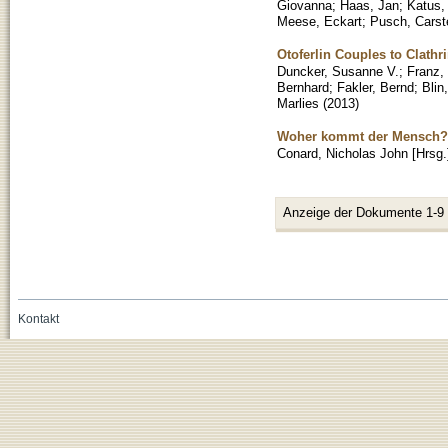
Giovanna
;
Haas, Jan
;
Katus,
Meese, Eckart
;
Pusch, Carst
Otoferlin Couples to Clathr
Duncker, Susanne V.
;
Franz,
Bernhard
;
Fakler, Bernd
;
Blin
Marlies
(
2013
)
Woher kommt der Mensch?
Conard, Nicholas John [Hrsg.
Anzeige der Dokumente 1-9
Kontakt