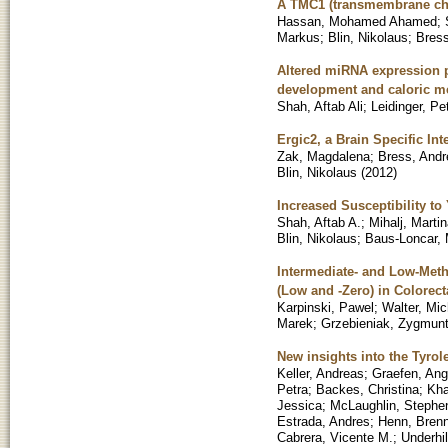
A TMC1 (transmembrane chan
Hassan, Mohamed Ahamed
;
Markus
;
Blin, Nikolaus
;
Bress
Altered miRNA expression pa
development and caloric m
Shah, Aftab Ali
;
Leidinger, Pe
Ergic2, a Brain Specific Int
Zak, Magdalena
;
Bress, Andr
Blin, Nikolaus
(
2012
)
Increased Susceptibility to 
Shah, Aftab A.
;
Mihalj, Marti
Blin, Nikolaus
;
Baus-Loncar, 
Intermediate- and Low-Met
(Low and -Zero) in Colorect
Karpinski, Pawel
;
Walter, Mic
Marek
;
Grzebieniak, Zygmun
New insights into the Tyro
Keller, Andreas
;
Graefen, Ang
Petra
;
Backes, Christina
;
Kha
Jessica
;
McLaughlin, Stephe
Estrada, Andres
;
Henn, Bren
Cabrera, Vicente M.
;
Underhil