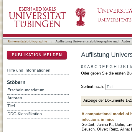
Auflistung Universitätsbibliographie nach Au
DSpace Repositorium (Manakin basiert)
Universitätsbibliographie
→
Auflistung Universitätsbibliographie nach Autor
Auflistung Univer
PUBLIKATION MELDEN
0-9
A
B
C
D
E
F
G
H
I
J
K
L
Hilfe und Informationen
Oder geben Sie die ersten Bu
Stöbern
Sortiert nach:
Erscheinungsdatum
Autoren
Anzeige der Dokumente 1-2
Titel
A computational model of ba
DDC-Klassifikation
infections in mice
Geißert, Janina K.
;
Bohn, Er
Deusch, Oliver
;
Renz, Alina
;