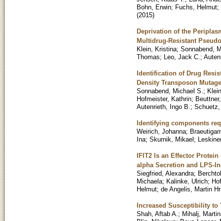
Bohn, Erwin
;
Fuchs, Helmut
;
(
2015
)
Deprivation of the Peripla
Multidrug-Resistant Pseud
Klein, Kristina
;
Sonnabend, M
Thomas
;
Leo, Jack C.
;
Autenr
Identification of Drug Resi
Density Transposon Mutage
Sonnabend, Michael S.
;
Klein
Hofmeister, Kathrin
;
Beuttner
Autenrieth, Ingo B.
;
Schuetz,
Identifying components requ
Weirich, Johanna
;
Braeutigam
Ina
;
Skurnik, Mikael
;
Leskine
IFIT2 Is an Effector Protei
alpha Secretion and LPS-I
Siegfried, Alexandra
;
Berchto
Michaela
;
Kalinke, Ulrich
;
Hof
Helmut
;
de Angelis, Martin H
Increased Susceptibility to 
Shah, Aftab A.
;
Mihalj, Marti