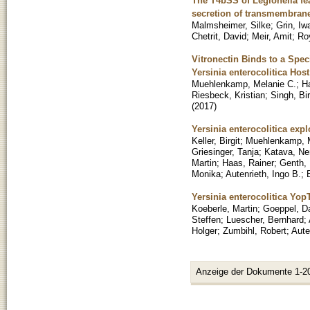
The T4bSS of Legionella fe
secretion of transmembrane
Malmsheimer, Silke
;
Grin, Iw
Chetrit, David
;
Meir, Amit
;
Roy
Vitronectin Binds to a Spe
Yersinia enterocolitica Host
Muehlenkamp, Melanie C.
;
Ha
Riesbeck, Kristian
;
Singh, Bi
(
2017
)
Yersinia enterocolitica exp
Keller, Birgit
;
Muehlenkamp, 
Griesinger, Tanja
;
Katava, N
Martin
;
Haas, Rainer
;
Genth, 
Monika
;
Autenrieth, Ingo B.
;
Yersinia enterocolitica Yop
Koeberle, Martin
;
Goeppel, D
Steffen
;
Luescher, Bernhard
;
Holger
;
Zumbihl, Robert
;
Aute
Anzeige der Dokumente 1-2