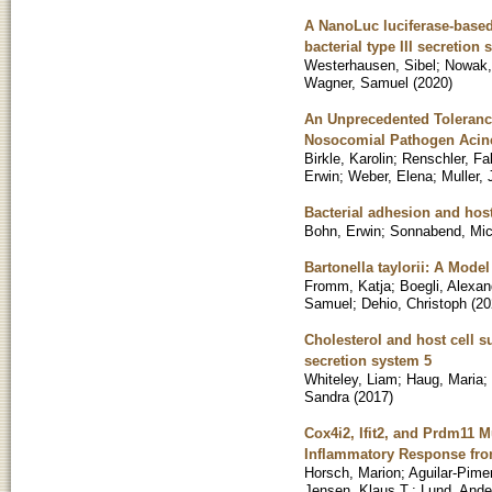
A NanoLuc luciferase-based 
bacterial type III secretion
Westerhausen, Sibel
;
Nowak,
Wagner, Samuel
(
2020
)
An Unprecedented Tolerance
Nosocomial Pathogen Acin
Birkle, Karolin
;
Renschler, Fa
Erwin
;
Weber, Elena
;
Muller, 
Bacterial adhesion and host 
Bohn, Erwin
;
Sonnabend, Mic
Bartonella taylorii: A Model
Fromm, Katja
;
Boegli, Alexan
Samuel
;
Dehio, Christoph
(
20
Cholesterol and host cell su
secretion system 5
Whiteley, Liam
;
Haug, Maria
;
Sandra
(
2017
)
Cox4i2, Ifit2, and Prdm11 M
Inflammatory Response fr
Horsch, Marion
;
Aguilar-Pime
Jensen, Klaus T.
;
Lund, Ande