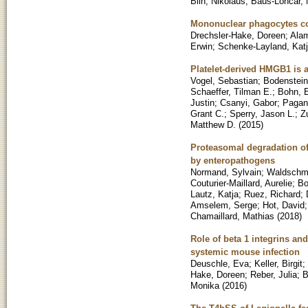
Blin, Nikolaus
;
Baus-Loncar, 
Mononuclear phagocytes cont
Drechsler-Hake, Doreen
;
Alam
Erwin
;
Schenke-Layland, Kat
Platelet-derived HMGB1 is a
Vogel, Sebastian
;
Bodenstei
Schaeffer, Tilman E.
;
Bohn, 
Justin
;
Csanyi, Gabor
;
Pagano
Grant C.
;
Sperry, Jason L.
;
Z
Matthew D.
(
2015
)
Proteasomal degradation o
by enteropathogens
Normand, Sylvain
;
Waldschmi
Couturier-Maillard, Aurelie
;
Bo
Lautz, Katja
;
Ruez, Richard
;
Amselem, Serge
;
Hot, David
Chamaillard, Mathias
(
2018
)
Role of beta 1 integrins and
systemic mouse infection
Deuschle, Eva
;
Keller, Birgit
;
Hake, Doreen
;
Reber, Julia
;
B
Monika
(
2016
)