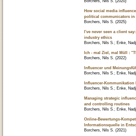
Borchers, Nils S.
(
2020
)
How social media influencer
political communicators i
Borchers, Nils S.
(
2025
)
I've never seen a client say
industry ethics
Borchers, Nils S.
;
Enke, Nad
Ich - mal Ziel, mal Müll : 
Borchers, Nils S.
(
2022
)
Influencer und Meinungsfü
Borchers, Nils S.
;
Enke, Nad
Influencer-Kommunikation b
Borchers, Nils S.
;
Enke, Nad
Managing strategic influen
and controlling routines
Borchers, Nils S.
;
Enke, Nad
Online-Bewertungs-Kompet
Informationsquelle in Ent
Borchers, Nils S.
(
2021
)