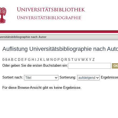
bliographie nach Autor "Bubmann, Peter"
asiert)
versitätsbibliographie nach Autor
Auflistung Universitätsbibliographie nach Au
0-9
A
B
C
D
E
F
G
H
I
J
K
L
M
N
O
P
Q
R
S
T
U
V
W
X
Y
Z
Oder geben Sie die ersten Buchstaben ein:
Sortiert nach:
Sortierung:
Ergebniss
Für diese Browse-Ansicht gibt es keine Ergebnisse.