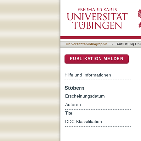
Auflistung Universitätsbi
DSpace Repositorium (Manakin b
Universitätsbibliographie
→
Auflistung Uni
PUBLIKATION MELDEN
Hilfe und Informationen
Stöbern
Erscheinungsdatum
Autoren
Titel
DDC-Klassifikation