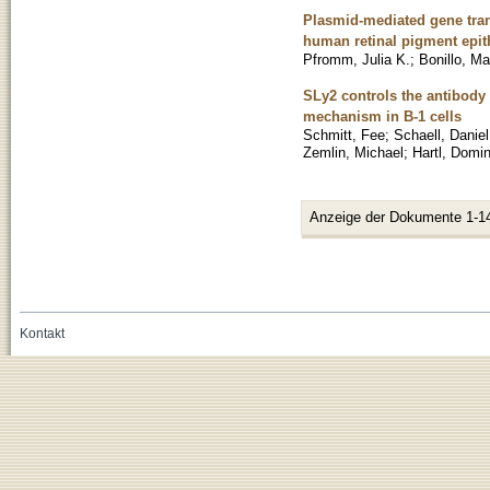
Plasmid-mediated gene tran
human retinal pigment epith
Pfromm, Julia K.
;
Bonillo, Ma
SLy2 controls the antibody
mechanism in B-1 cells
Schmitt, Fee
;
Schaell, Daniel
Zemlin, Michael
;
Hartl, Domin
Anzeige der Dokumente 1-1
Kontakt