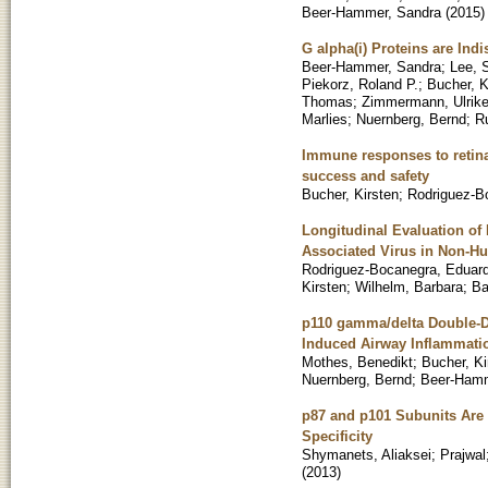
Beer-Hammer, Sandra
(
2015
)
G alpha(i) Proteins are Ind
Beer-Hammer, Sandra
;
Lee, 
Piekorz, Roland P.
;
Bucher, K
Thomas
;
Zimmermann, Ulrik
Marlies
;
Nuernberg, Bernd
;
Ru
Immune responses to retinal
success and safety
Bucher, Kirsten
;
Rodriguez-B
Longitudinal Evaluation of 
Associated Virus in Non-H
Rodriguez-Bocanegra, Eduar
Kirsten
;
Wilhelm, Barbara
;
Ba
p110 gamma/delta Double-De
Induced Airway Inflammati
Mothes, Benedikt
;
Bucher, Ki
Nuernberg, Bernd
;
Beer-Hamm
p87 and p101 Subunits Are 
Specificity
Shymanets, Aliaksei
;
Prajwal
(
2013
)