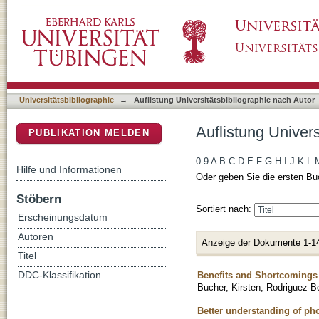
Auflistung Universitätsbibliographie nach Aut
DSpace Repositorium (Manakin basiert)
Universitätsbibliographie
→
Auflistung Universitätsbibliographie nach Autor
Auflistung Univers
PUBLIKATION MELDEN
0-9
A
B
C
D
E
F
G
H
I
J
K
L
Hilfe und Informationen
Oder geben Sie die ersten Bu
Stöbern
Sortiert nach:
Erscheinungsdatum
Autoren
Anzeige der Dokumente 1-1
Titel
Benefits and Shortcomings 
DDC-Klassifikation
Bucher, Kirsten
;
Rodriguez-B
Better understanding of ph