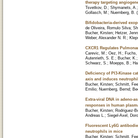
therapy targeting angiogen
Tsvetkov, D.
;
Shymanets, A.
Gollasch, M.
;
Nuernberg, B.
(
Bifidobacteria-derived exo
de Oliveira, Romulo Silva
;
Sh
Bucher, Kirsten
;
Hetzer, Jenn
Weber, Alexander N. R.
;
Klep
CXCR1 Regulates Pulmonar
Carevic, M.
;
Oez, H.
;
Fuchs,
Autenrieth, S. E.
;
Bucher, K.
Schwarz, S.
;
Moepps, B.
;
Har
Deficiency of PI3-Kinase c
axis and induces neutrophi
Bucher, Kirsten
;
Schmitt, Fe
Emilio
;
Nuernberg, Bernd
;
Be
Extra-viral DNA in adeno-a
responses in human plasmac
Bucher, Kirsten
;
Rodriguez-B
Andreas L.
;
Siegel-Axel, Dor
Fluorescent Ly6G antibodie
neutrophils in mice
Bucher, Kirsten
;
Schmitt, Fe