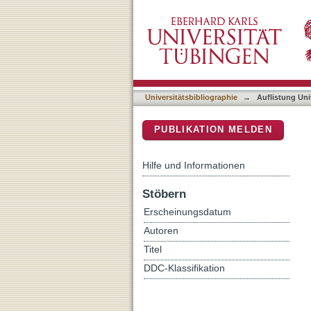
Auflistung Universitätsbi
DSpace Repositorium (Manakin b
Universitätsbibliographie
→
Auflistung Uni
PUBLIKATION MELDEN
Hilfe und Informationen
Stöbern
Erscheinungsdatum
Autoren
Titel
DDC-Klassifikation