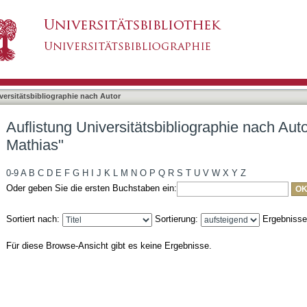
bliographie nach Autor "Castan, Christoph Mathi
asiert)
versitätsbibliographie nach Autor
Auflistung Universitätsbibliographie nach Aut
Mathias"
0-9
A
B
C
D
E
F
G
H
I
J
K
L
M
N
O
P
Q
R
S
T
U
V
W
X
Y
Z
Oder geben Sie die ersten Buchstaben ein:
Sortiert nach:
Sortierung:
Ergebniss
Für diese Browse-Ansicht gibt es keine Ergebnisse.