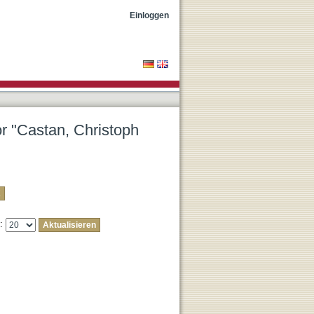
as"
Einloggen
or "Castan, Christoph
e: