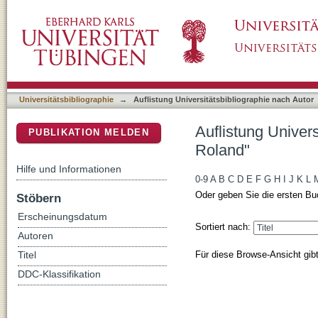
Auflistung Universitätsbibliographie nach Au
DSpace Repositorium (Manakin basiert)
Universitätsbibliographie
→
Auflistung Universitätsbibliographie nach Autor
Auflistung Univer
PUBLIKATION MELDEN
Roland"
Hilfe und Informationen
0-9
A
B
C
D
E
F
G
H
I
J
K
L
Oder geben Sie die ersten Bu
Stöbern
Erscheinungsdatum
Sortiert nach:
Autoren
Für diese Browse-Ansicht gib
Titel
DDC-Klassifikation