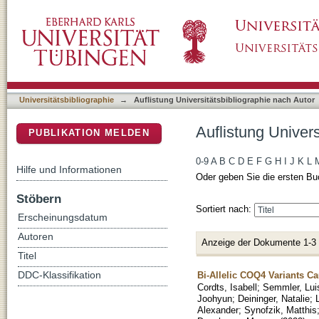
Auflistung Universitätsbibliographie nach Aut
DSpace Repositorium (Manakin basiert)
Universitätsbibliographie
→
Auflistung Universitätsbibliographie nach Autor
Auflistung Univers
PUBLIKATION MELDEN
0-9
A
B
C
D
E
F
G
H
I
J
K
L
Hilfe und Informationen
Oder geben Sie die ersten Bu
Stöbern
Sortiert nach:
Erscheinungsdatum
Autoren
Anzeige der Dokumente 1-3
Titel
Bi-Allelic COQ4 Variants C
DDC-Klassifikation
Cordts, Isabell
;
Semmler, Lui
Joohyun
;
Deininger, Natalie
;
Alexander
;
Synofzik, Matthis