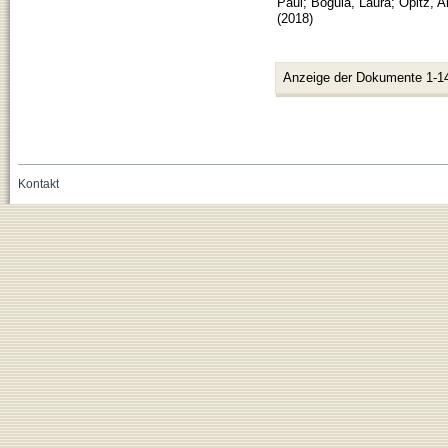
Paul
;
Bogula, Laura
;
Opitz, 
(
2018
)
Anzeige der Dokumente 1-1
Kontakt