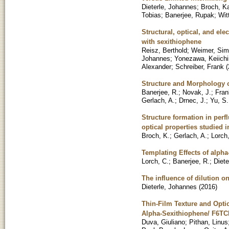
Dieterle, Johannes
;
Broch, Ka
Tobias
;
Banerjee, Rupak
;
Wit
Structural, optical, and ele
with sexithiophene
Reisz, Berthold
;
Weimer, Si
Johannes
;
Yonezawa, Keiichi
Alexander
;
Schreiber, Frank
(
Structure and Morphology o
Banerjee, R.
;
Novak, J.
;
Fran
Gerlach, A.
;
Drnec, J.
;
Yu, S.
Structure formation in perf
optical properties studied 
Broch, K.
;
Gerlach, A.
;
Lorch
Templating Effects of alph
Lorch, C.
;
Banerjee, R.
;
Diete
The influence of dilution o
Dieterle, Johannes
(
2016
)
Thin-Film Texture and Opt
Alpha-Sexithiophene/ F6T
Duva, Giuliano
;
Pithan, Linus