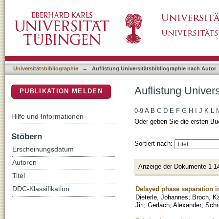
Auflistung Universitätsbibliographie nach Aut
DSpace Repositorium (Manakin basiert)
Universitätsbibliographie
→
Auflistung Universitätsbibliographie nach Autor
Auflistung Univers
PUBLIKATION MELDEN
0-9
A
B
C
D
E
F
G
H
I
J
K
L
Hilfe und Informationen
Oder geben Sie die ersten Bu
Stöbern
Sortiert nach:
Erscheinungsdatum
Autoren
Anzeige der Dokumente 1-1
Titel
Delayed phase separation i
DDC-Klassifikation
Dieterle, Johannes
;
Broch, Ka
Jiri
;
Gerlach, Alexander
;
Schr