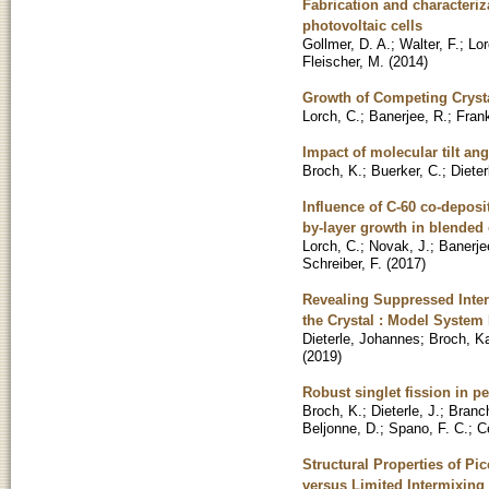
Fabrication and characteriz
photovoltaic cells
Gollmer, D. A.
;
Walter, F.
;
Lor
Fleischer, M.
(
2014
)
Growth of Competing Crysta
Lorch, C.
;
Banerjee, R.
;
Frank
Impact of molecular tilt an
Broch, K.
;
Buerker, C.
;
Dieter
Influence of C-60 co-deposi
by-layer growth in blended 
Lorch, C.
;
Novak, J.
;
Banerje
Schreiber, F.
(
2017
)
Revealing Suppressed Inter
the Crystal : Model System
Dieterle, Johannes
;
Broch, Ka
(
2019
)
Robust singlet fission in pe
Broch, K.
;
Dieterle, J.
;
Branch
Beljonne, D.
;
Spano, F. C.
;
C
Structural Properties of P
versus Limited Intermixing