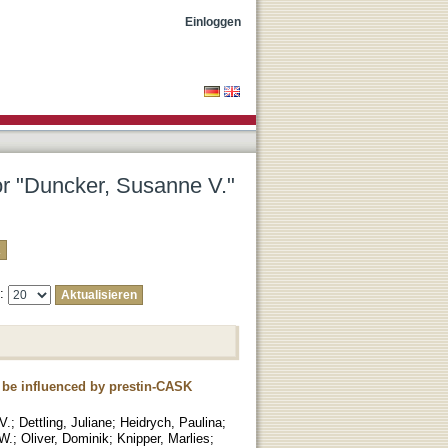
Einloggen
tor "Duncker, Susanne V."
e:
y be influenced by prestin-CASK
V.
;
Dettling, Juliane
;
Heidrych, Paulina
;
W.
;
Oliver, Dominik
;
Knipper, Marlies
;