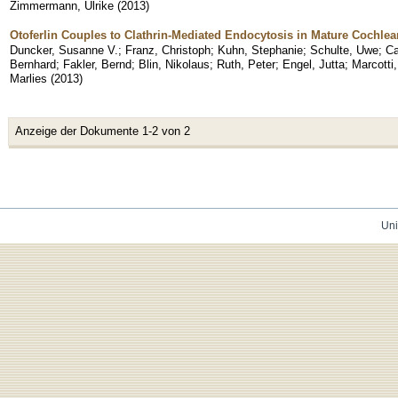
Zimmermann, Ulrike
(
2013
)
Otoferlin Couples to Clathrin-Mediated Endocytosis in Mature Cochlear
Duncker, Susanne V.
;
Franz, Christoph
;
Kuhn, Stephanie
;
Schulte, Uwe
;
Ca
Bernhard
;
Fakler, Bernd
;
Blin, Nikolaus
;
Ruth, Peter
;
Engel, Jutta
;
Marcotti,
Marlies
(
2013
)
Anzeige der Dokumente 1-2 von 2
Uni