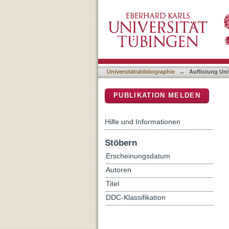
Auflistung Universitätsbi
DSpace Repositorium (Manakin b
Universitätsbibliographie
→
Auflistung Uni
PUBLIKATION MELDEN
Hilfe und Informationen
Stöbern
Erscheinungsdatum
Autoren
Titel
DDC-Klassifikation