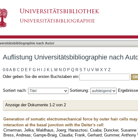
bliographie nach Autor "Duncker, Susanne V."
asiert)
versitätsbibliographie nach Autor
Auflistung Universitätsbibliographie nach Au
0-9
A
B
C
D
E
F
G
H
I
J
K
L
M
N
O
P
Q
R
S
T
U
V
W
X
Y
Z
Oder geben Sie die ersten Buchstaben ein:
Sortiert nach:
Sortierung:
Ergebniss
Anzeige der Dokumente 1-2 von 2
Generation of somatic electromechanical force by outer hair cells ma
interaction at the basal junction with the Deiter's cell
Cimerman, Jelka
;
Waldhaus, Joerg
;
Harasztosi, Csaba
;
Duncker, Susanne 
Bress, Andreas
;
Gampe-Braig, Claudia
;
Frank, Gerhard
;
Gummer, Anthony 