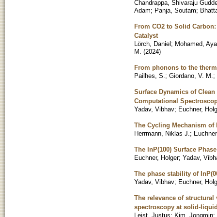
Chandrappa, Shivaraju Gudde
Adam
;
Panja, Soutam
;
Bhatt
From CO2 to Solid Carbon:
Catalyst
Lörch, Daniel
;
Mohamed, Aya
M.
(
2024
)
From phonons to the thermal
Pailhes, S.
;
Giordano, V. M.
;
Surface Dynamics of Clean 
Computational Spectrosco
Yadav, Vibhav
;
Euchner, Holg
The Cycling Mechanism of 
Herrmann, Niklas J.
;
Euchner
The InP(100) Surface Phas
Euchner, Holger
;
Yadav, Vibh
The phase stability of InP(
Yadav, Vibhav
;
Euchner, Holg
The relevance of structural 
spectroscopy at solid-liquid
Leist, Justus
;
Kim, Jongmin
;