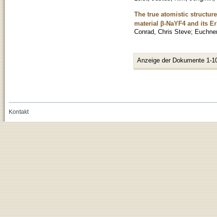
The true atomistic structur
material β-NaYF4 and its E
Conrad, Chris Steve
;
Euchner
Anzeige der Dokumente 1-1
Kontakt