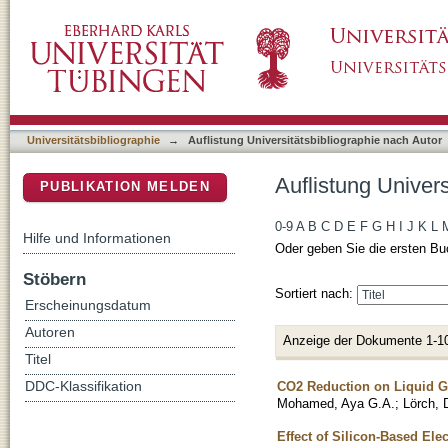
Auflistung Universitätsbibliographie nach Au
DSpace Repositorium (Manakin basiert)
Universitätsbibliographie
→
Auflistung Universitätsbibliographie nach Autor
Auflistung Univer
PUBLIKATION MELDEN
0-9
A
B
C
D
E
F
G
H
I
J
K
L
Hilfe und Informationen
Oder geben Sie die ersten Bu
Stöbern
Sortiert nach:
Erscheinungsdatum
Autoren
Anzeige der Dokumente 1-1
Titel
CO2 Reduction on Liquid Ga
DDC-Klassifikation
Mohamed, Aya G.A.
;
Lörch, 
Effect of Silicon-Based Ele