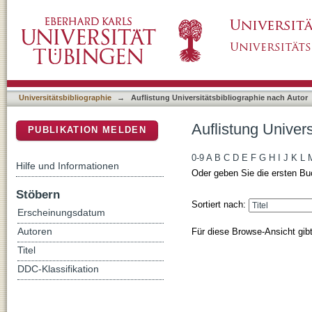
Auflistung Universitätsbibliographie nach Aut
DSpace Repositorium (Manakin basiert)
Universitätsbibliographie
→
Auflistung Universitätsbibliographie nach Autor
Auflistung Univers
PUBLIKATION MELDEN
0-9
A
B
C
D
E
F
G
H
I
J
K
L
Hilfe und Informationen
Oder geben Sie die ersten Bu
Stöbern
Sortiert nach:
Erscheinungsdatum
Für diese Browse-Ansicht gib
Autoren
Titel
DDC-Klassifikation