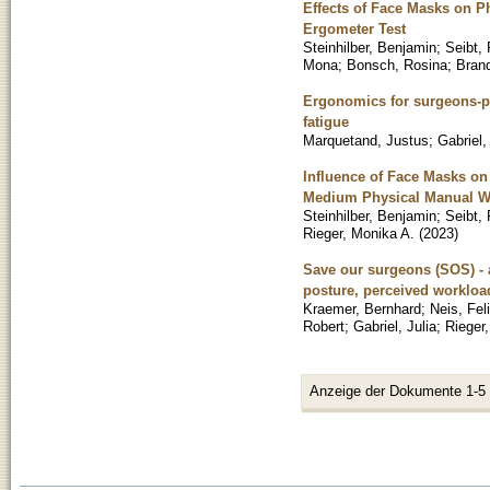
Effects of Face Masks on 
Ergometer Test
Steinhilber, Benjamin
;
Seibt, 
Mona
;
Bonsch, Rosina
;
Brand
Ergonomics for surgeons-pr
fatigue
Marquetand, Justus
;
Gabriel,
Influence of Face Masks on
Medium Physical Manual Wo
Steinhilber, Benjamin
;
Seibt, 
Rieger, Monika A.
(
2023
)
Save our surgeons (SOS) - 
posture, perceived workloa
Kraemer, Bernhard
;
Neis, Fel
Robert
;
Gabriel, Julia
;
Rieger
Anzeige der Dokumente 1-5