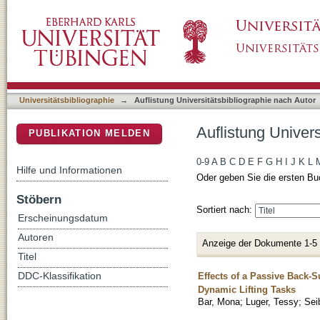
Auflistung Universitätsbibliographie nach Auto
DSpace Repositorium (Manakin basiert)
Universitätsbibliographie
→
Auflistung Universitätsbibliographie nach Autor
Auflistung Univers
PUBLIKATION MELDEN
0-9
A
B
C
D
E
F
G
H
I
J
K
L
Hilfe und Informationen
Oder geben Sie die ersten Bu
Stöbern
Sortiert nach:
Erscheinungsdatum
Autoren
Anzeige der Dokumente 1-5
Titel
Effects of a Passive Back-
DDC-Klassifikation
Dynamic Lifting Tasks
Bar, Mona
;
Luger, Tessy
;
Sei