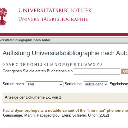
bliographie nach Autor "Ganssauge, Martin"
asiert)
versitätsbibliographie nach Autor
Auflistung Universitätsbibliographie nach Au
0-9
A
B
C
D
E
F
G
H
I
J
K
L
M
N
O
P
Q
R
S
T
U
V
W
X
Y
Z
Oder geben Sie die ersten Buchstaben ein:
Sortiert nach:
Sortierung:
Ergebniss
Anzeige der Dokumente 1-1 von 1
Facial dysmorphopsia: a notable variant of the "thin man" phenomen
Ganssauge, Martin
;
Papageorgiou, Eleni
;
Schiefer, Ulrich
(
2012
)