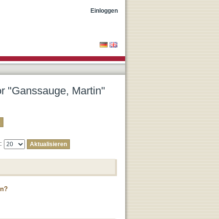
Einloggen
tor "Ganssauge, Martin"
e:
on?