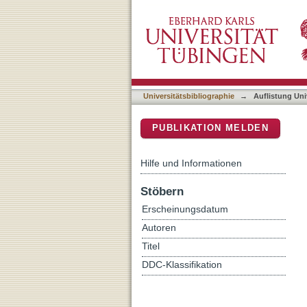
Auflistung Universitätsbi
DSpace Repositorium (Manakin b
Universitätsbibliographie
→
Auflistung Uni
PUBLIKATION MELDEN
Hilfe und Informationen
Stöbern
Erscheinungsdatum
Autoren
Titel
DDC-Klassifikation