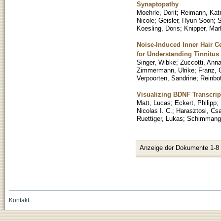
Synaptopathy
Moehrle, Dorit
;
Reimann, Katr
Nicole
;
Geisler, Hyun-Soon
;
S
Koesling, Doris
;
Knipper, Mar
Noise-Induced Inner Hair C
for Understanding Tinnitus
Singer, Wibke
;
Zuccotti, Anna
Zimmermann, Ulrike
;
Franz, 
Verpoorten, Sandrine
;
Reinbo
Visualizing BDNF Transcri
Matt, Lucas
;
Eckert, Philipp
;
Nicolas I. C.
;
Harasztosi, Cs
Ruettiger, Lukas
;
Schimmang
Anzeige der Dokumente 1-8
Kontakt