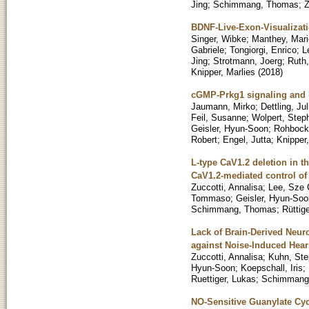
Jing
;
Schimmang, Thomas
;
Z
BDNF-Live-Exon-Visualizatio
Singer, Wibke
;
Manthey, Mari
Gabriele
;
Tongiorgi, Enrico
;
L
Jing
;
Strotmann, Joerg
;
Ruth,
Knipper, Marlies
(
2018
)
cGMP-Prkg1 signaling and Pd
Jaumann, Mirko
;
Dettling, Ju
Feil, Susanne
;
Wolpert, Step
Geisler, Hyun-Soon
;
Rohbock,
Robert
;
Engel, Jutta
;
Knipper,
L-type CaV1.2 deletion in th
CaV1.2-mediated control o
Zuccotti, Annalisa
;
Lee, Sze
Tommaso
;
Geisler, Hyun-Soo
Schimmang, Thomas
;
Rüttig
Lack of Brain-Derived Neur
against Noise-Induced Hea
Zuccotti, Annalisa
;
Kuhn, Ste
Hyun-Soon
;
Koepschall, Iris
;
Ruettiger, Lukas
;
Schimmang
NO-Sensitive Guanylate Cyc