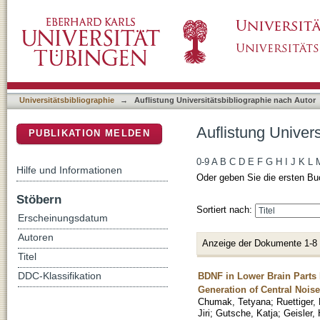
Auflistung Universitätsbibliographie nach Au
DSpace Repositorium (Manakin basiert)
Universitätsbibliographie
→
Auflistung Universitätsbibliographie nach Autor
Auflistung Univer
PUBLIKATION MELDEN
0-9
A
B
C
D
E
F
G
H
I
J
K
L
Hilfe und Informationen
Oder geben Sie die ersten Bu
Stöbern
Sortiert nach:
Erscheinungsdatum
Autoren
Anzeige der Dokumente 1-8
Titel
BDNF in Lower Brain Parts M
DDC-Klassifikation
Generation of Central Noise 
Chumak, Tetyana
;
Ruettiger,
Jiri
;
Gutsche, Katja
;
Geisler,