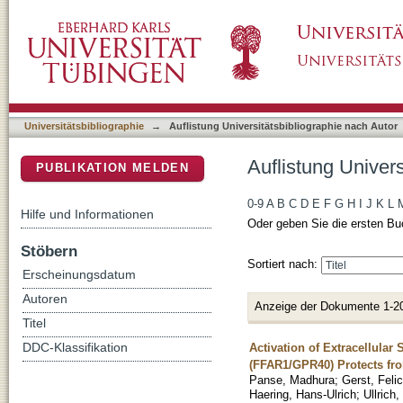
Auflistung Universitätsbibliographie nach Auto
DSpace Repositorium (Manakin basiert)
Universitätsbibliographie
→
Auflistung Universitätsbibliographie nach Autor
Auflistung Univers
PUBLIKATION MELDEN
0-9
A
B
C
D
E
F
G
H
I
J
K
L
Hilfe und Informationen
Oder geben Sie die ersten Bu
Stöbern
Sortiert nach:
Erscheinungsdatum
Autoren
Anzeige der Dokumente 1-2
Titel
Activation of Extracellular
DDC-Klassifikation
(FFAR1/GPR40) Protects fro
Panse, Madhura
;
Gerst, Felic
Haering, Hans-Ulrich
;
Ullrich