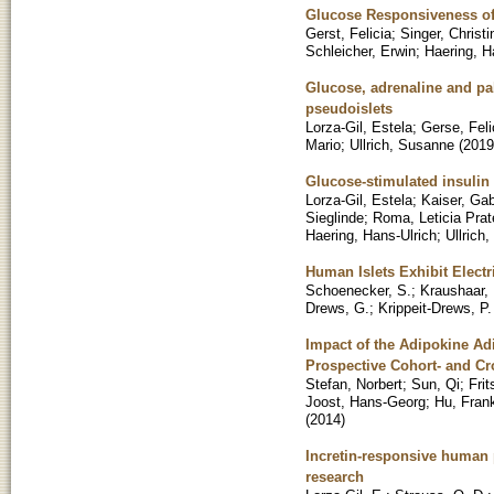
Glucose Responsiveness of 
Gerst, Felicia
;
Singer, Christi
Schleicher, Erwin
;
Haering, H
Glucose, adrenaline and pa
pseudoislets
Lorza-Gil, Estela
;
Gerse, Feli
Mario
;
Ullrich, Susanne
(
2019
Glucose-stimulated insulin
Lorza-Gil, Estela
;
Kaiser, Gab
Sieglinde
;
Roma, Leticia Prat
Haering, Hans-Ulrich
;
Ullrich
Human Islets Exhibit Electr
Schoenecker, S.
;
Kraushaar, 
Drews, G.
;
Krippeit-Drews, P.
Impact of the Adipokine Ad
Prospective Cohort- and Cr
Stefan, Norbert
;
Sun, Qi
;
Fri
Joost, Hans-Georg
;
Hu, Fran
(
2014
)
Incretin-responsive human p
research