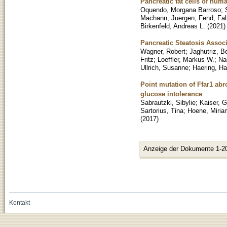
Pancreatic fat cells of hum
Oquendo, Morgana Barroso
;
Machann, Juergen
;
Fend, Fa
Birkenfeld, Andreas L.
(
2021
)
Pancreatic Steatosis Associ
Wagner, Robert
;
Jaghutriz, 
Fritz
;
Loeffler, Markus W.
;
Nad
Ullrich, Susanne
;
Haering, Ha
Point mutation of Ffar1 abr
glucose intolerance
Sabrautzki, Sibylie
;
Kaiser, G
Sartorius, Tina
;
Hoene, Miria
(
2017
)
Anzeige der Dokumente 1-2
Kontakt