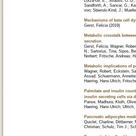
Lorza-Gil, E.
;
Strauss, O. D.
Sandforth, A.
;
Sancar, G.
;
Ka
von
;
Sbierski-Kind, J.
;
Muelle
Mechanisms of beta cell dys
Gerst, Felicia
(
2019
)
Metabolic crosstalk between 
secretion
Gerst, Felicia
;
Wagner, Rober
N.
;
Sartorius, Tina
;
Sipos, B
Norbert
;
Fritsche, Andreas
;
H
Metabolic implications of p
Wagner, Robert
;
Eckstein, Sa
Assad
;
Schuermann, Annette
Haering, Hans-Ulrich
;
Fritsch
Palmitate and insulin count
insulin secreting cells via
Panse, Madhura
;
Kluth, Olive
Haering, Hans-Ulrich
;
Ullrich
Pancreatic adipocytes media
Quiclet, Charline
;
Dittberner, 
Christian
;
Schulz, Tim J.
;
Sc