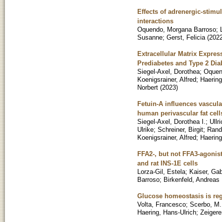
Effects of adrenergic-stimu
interactions
Oquendo, Morgana Barroso
;
Susanne
;
Gerst, Felicia
(
202
Extracellular Matrix Expres
Prediabetes and Type 2 Dia
Siegel-Axel, Dorothea
;
Oquen
Koenigsrainer, Alfred
;
Haering
Norbert
(
2023
)
Fetuin-A influences vascul
human perivascular fat cell
Siegel-Axel, Dorothea I.
;
Ullr
Ulrike
;
Schreiner, Birgit
;
Randr
Koenigsrainer, Alfred
;
Haering
FFA2-, but not FFA3-agonis
and rat INS-1E cells
Lorza-Gil, Estela
;
Kaiser, Gab
Barroso
;
Birkenfeld, Andreas 
Glucose homeostasis is reg
Volta, Francesco
;
Scerbo, M.
Haering, Hans-Ulrich
;
Zeigere