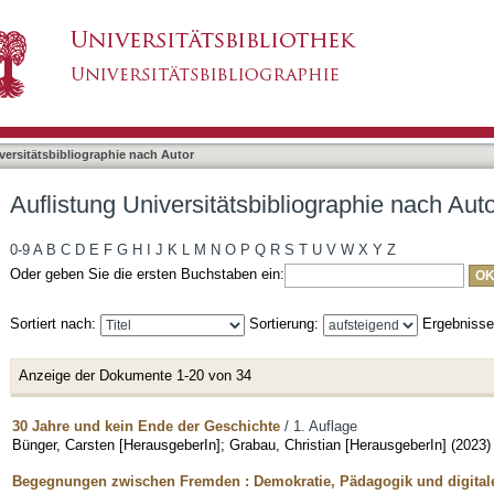
liographie nach Autor "Grabau, Christian"
asiert)
versitätsbibliographie nach Autor
Auflistung Universitätsbibliographie nach Aut
0-9
A
B
C
D
E
F
G
H
I
J
K
L
M
N
O
P
Q
R
S
T
U
V
W
X
Y
Z
Oder geben Sie die ersten Buchstaben ein:
Sortiert nach:
Sortierung:
Ergebniss
Anzeige der Dokumente 1-20 von 34
30 Jahre und kein Ende der Geschichte
/ 1. Auflage
Bünger, Carsten [HerausgeberIn]
;
Grabau, Christian [HerausgeberIn]
(
2023
)
Begegnungen zwischen Fremden : Demokratie, Pädagogik und digitale 