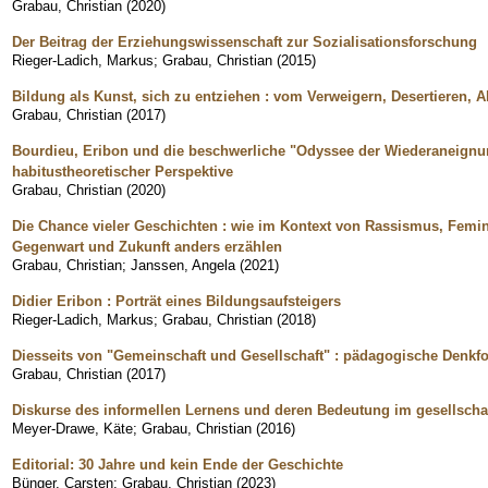
Grabau, Christian
(
2020
)
Der Beitrag der Erziehungswissenschaft zur Sozialisationsforschung
Rieger-Ladich, Markus
;
Grabau, Christian
(
2015
)
Bildung als Kunst, sich zu entziehen : vom Verweigern, Desertieren, 
Grabau, Christian
(
2017
)
Bourdieu, Eribon und die beschwerliche "Odyssee der Wiederaneignung"
habitustheoretischer Perspektive
Grabau, Christian
(
2020
)
Die Chance vieler Geschichten : wie im Kontext von Rassismus, Fem
Gegenwart und Zukunft anders erzählen
Grabau, Christian
;
Janssen, Angela
(
2021
)
Didier Eribon : Porträt eines Bildungsaufsteigers
Rieger-Ladich, Markus
;
Grabau, Christian
(
2018
)
Diesseits von "Gemeinschaft und Gesellschaft" : pädagogische Denkf
Grabau, Christian
(
2017
)
Diskurse des informellen Lernens und deren Bedeutung im gesellschaf
Meyer-Drawe, Käte
;
Grabau, Christian
(
2016
)
Editorial: 30 Jahre und kein Ende der Geschichte
Bünger, Carsten
;
Grabau, Christian
(
2023
)