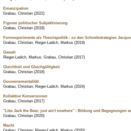
Emanzipation
Grabau, Christian
(
2022
)
Figuren politischer Subjektivierung
Grabau, Christian
(
2019
)
Formexperimente als Theoriepolitik : zu den Schreibstrategien Jacqu
Grabau, Christian
;
Rieger-Ladich, Markus
(
2019
)
Gewalt
Rieger-Ladich, Markus
;
Grabau, Christian
(
2017
)
Gleichheit und Gleichgültigkeit
Grabau, Christian
(
2018
)
Gouvernementalität
Grabau, Christian
;
Rieger-Ladich, Markus
(
2024
)
Kollektive Konversionen
Grabau, Christian
(
2017
)
"Like Jack the Bear; just ain't nowhere" : Bildung und Begegnungen 
Grabau, Christian
(
2020
)
Macht
Grabau, Christian
;
Rieger-Ladich, Markus
(
2020
)