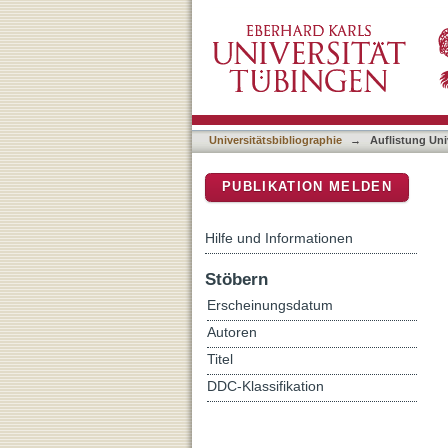
Auflistung Universitätsbib
DSpace Repositorium (Manakin b
Universitätsbibliographie
→
Auflistung Uni
PUBLIKATION MELDEN
Hilfe und Informationen
Stöbern
Erscheinungsdatum
Autoren
Titel
DDC-Klassifikation