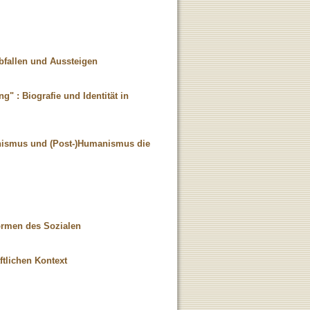
Abfallen und Aussteigen
 : Biografie und Identität in
inismus und (Post-)Humanismus die
ormen des Sozialen
tlichen Kontext