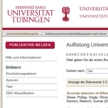
Auflistung Universitätsbibliographie nach Au
DSpace Repositorium (Manakin basiert)
Universitätsbibliographie
→
Auflistung Universitätsbibliographie nach Autor
Auflistung Univer
PUBLIKATION MELDEN
0-9
A
B
C
D
E
F
G
H
I
J
K
L
Hilfe und Informationen
Oder geben Sie die ersten Bu
Stöbern
Sortiert nach:
Erscheinungsdatum
Autoren
Anzeige der Dokumente 1-5
Titel
Accurate detection of diffe
DDC-Klassifikation
Drewe, Philipp
;
Stegle, Oliver
Karsten
;
Raetsch, Gunnar
(
2