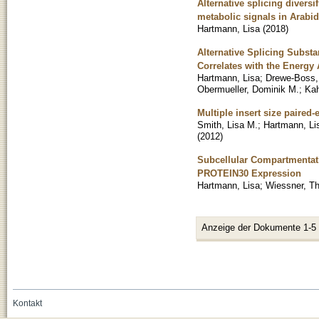
Alternative splicing diver
metabolic signals in Arabi
Hartmann, Lisa
(
2018
)
Alternative Splicing Subst
Correlates with the Energy 
Hartmann, Lisa
;
Drewe-Boss, 
Obermueller, Dominik M.
;
Kah
Multiple insert size paire
Smith, Lisa M.
;
Hartmann, Li
(
2012
)
Subcellular Compartmentati
PROTEIN30 Expression
Hartmann, Lisa
;
Wiessner, T
Anzeige der Dokumente 1-5
Kontakt