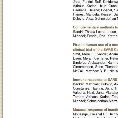
Jana
;
Fendel, Rolf
;
Kreidenwe
Althaus, Karina
;
Uzun, Gunal
Haeberle, Helene
;
Goepel, Sir
Harries, Manuela
;
Kessel, Ba
Dulovic, Alex
;
Schneiderhan-M
Complementary methods for
Sandri, Thaisa Lucas
;
Inoue,
Michael
;
Fendel, Rolf
;
Kremsn
First-in-human use of a mod
clinical trial of the SARS
Smit, Merel J.
;
Sander, Adam
Esen, Meral
;
Kremsner, Pete
Binderup, Alekxander
;
Ramire
Clemmensen, Stine
;
Theande
McCall, Matthew B. B.
;
Niels
Immune response to SARS-Co
Becker, Matthias
;
Dulovic, Al
Constanze
;
Haering, Julia
;
Tr
Valbona
;
Held, Jana
;
Planats
Tamam
;
Althaus, Karina
;
Fend
Michael
;
Schneiderhan-Marra,
Mucosal response of inacti
Mouzinga, Freisnel H.
;
Heinz