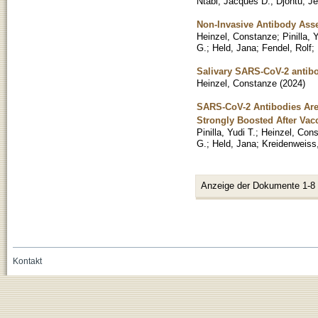
Ntabi, Jacques D.
;
Djontu, J
Non-Invasive Antibody Ass
Heinzel, Constanze
;
Pinilla, 
G.
;
Held, Jana
;
Fendel, Rolf
;
Salivary SARS-CoV-2 antibo
Heinzel, Constanze
(
2024
)
SARS-CoV-2 Antibodies Are 
Strongly Boosted After Vac
Pinilla, Yudi T.
;
Heinzel, Con
G.
;
Held, Jana
;
Kreidenweiss
Anzeige der Dokumente 1-8
Kontakt