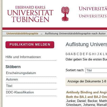
Auflistung Universitätsbibliographie nach Au
DSpace Repositorium (Manakin basiert)
Universitätsbibliographie
→
Auflistung Universitätsbibliographie nach Autor
Auflistung Univer
PUBLIKATION MELDEN
0-9
A
B
C
D
E
F
G
H
I
J
K
L
Hilfe und Informationen
Oder geben Sie die ersten Bu
Stöbern
Sortiert nach:
Erscheinungsdatum
Autoren
Anzeige der Dokumente 1-8
Titel
Antibody Binding and Angio
DDC-Klassifikation
Both the BA.1 and BA.2 Om
Junker, Daniel
;
Becker, Matth
Griesbaum, Johanna
;
Marsall