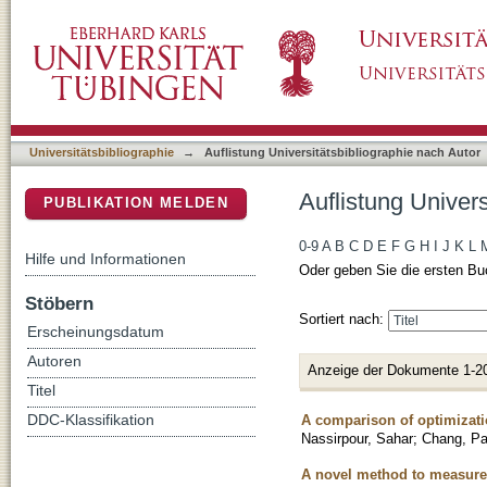
Auflistung Universitätsbibliographie nach Au
DSpace Repositorium (Manakin basiert)
Universitätsbibliographie
→
Auflistung Universitätsbibliographie nach Autor
Auflistung Univer
PUBLIKATION MELDEN
0-9
A
B
C
D
E
F
G
H
I
J
K
L
Hilfe und Informationen
Oder geben Sie die ersten Bu
Stöbern
Sortiert nach:
Erscheinungsdatum
Autoren
Anzeige der Dokumente 1-2
Titel
A comparison of optimizati
DDC-Klassifikation
Nassirpour, Sahar
;
Chang, Pa
A novel method to measure 