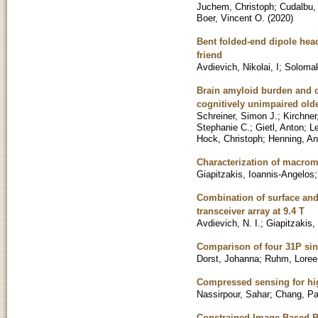
Juchem, Christoph
;
Cudalbu, 
Boer, Vincent O.
(
2020
)
Bent folded-end dipole head
friend
Avdievich, Nikolai, I
;
Solomak
Brain amyloid burden and c
cognitively unimpaired olde
Schreiner, Simon J.
;
Kirchne
Stephanie C.
;
Gietl, Anton
;
L
Hock, Christoph
;
Henning, A
Characterization of macrom
Giapitzakis, Ioannis-Angelos
Combination of surface and
transceiver array at 9.4 T
Avdievich, N. I.
;
Giapitzakis, 
Comparison of four 31P sin
Dorst, Johanna
;
Ruhm, Loree
Compressed sensing for hig
Nassirpour, Sahar
;
Chang, Pa
Constrained Image-Based B