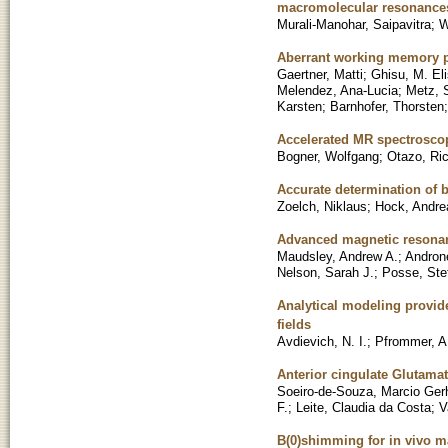
macromolecular resonance
Murali-Manohar, Saipavitra
;
W
Aberrant working memory pr
Gaertner, Matti
;
Ghisu, M. El
Melendez, Ana-Lucia
;
Metz, 
Karsten
;
Barnhofer, Thorsten
Accelerated MR spectroscop
Bogner, Wolfgang
;
Otazo, Ri
Accurate determination of 
Zoelch, Niklaus
;
Hock, Andre
Advanced magnetic resona
Maudsley, Andrew A.
;
Androne
Nelson, Sarah J.
;
Posse, Ste
Analytical modeling provid
fields
Avdievich, N. I.
;
Pfrommer, A
Anterior cingulate Glutamat
Soeiro-de-Souza, Marcio Ger
F.
;
Leite, Claudia da Costa
;
V
B(0)shimming for in vivo 