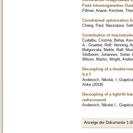
Field Inhomogeneities Outsi
Fillmer, Ariane
;
Kirchner, Th
Constrained optimization fo
Chang, Paul
;
Nassirpour, Sah
Contribution of macromole
Cudalbu, Cristina
;
Behar, Kev
A.
;
Gruetter, Rolf
;
Henning, A
Malgorzata
;
Mekle, Ralf
;
Mura
Slotboom, Johannes
;
Soher, 
Wilson, Martin
;
Wright, Andre
Decoupling of a double-row 
9.4 T
Avdievich, Nikolai, I
;
Giapitza
Anke
(
2018
)
Decoupling of a tight-fit t
rediscovered
Avdievich, Nikolai I.
;
Giapitz
Anzeige der Dokumente 1-2