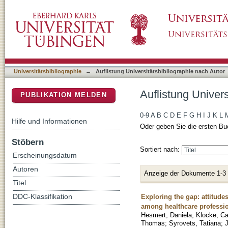
Auflistung Universitätsbibliographie nach Au
DSpace Repositorium (Manakin basiert)
Universitätsbibliographie
→
Auflistung Universitätsbibliographie nach Autor
Auflistung Univer
PUBLIKATION MELDEN
0-9
A
B
C
D
E
F
G
H
I
J
K
L
Hilfe und Informationen
Oder geben Sie die ersten Bu
Stöbern
Sortiert nach:
Erscheinungsdatum
Autoren
Anzeige der Dokumente 1-3
Titel
Exploring the gap: attitud
DDC-Klassifikation
among healthcare professio
Hesmert, Daniela
;
Klocke, Ca
Thomas
;
Syrovets, Tatiana
;
J