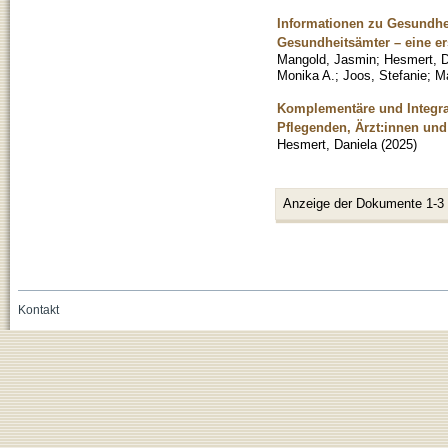
Informationen zu Gesundhe
Gesundheitsämter – eine e
Mangold, Jasmin
;
Hesmert, D
Monika A.
;
Joos, Stefanie
;
Ma
Komplementäre und Integrat
Pflegenden, Ärzt:innen un
Hesmert, Daniela
(
2025
)
Anzeige der Dokumente 1-3
Kontakt