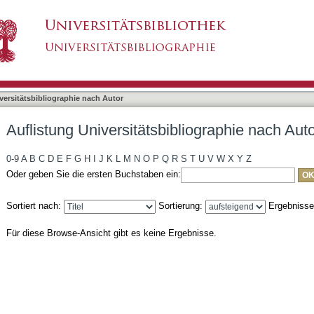
liographie nach Autor "Hiller-Norouzi, Julica"
asiert)
versitätsbibliographie nach Autor
Auflistung Universitätsbibliographie nach Autor
0-9
A
B
C
D
E
F
G
H
I
J
K
L
M
N
O
P
Q
R
S
T
U
V
W
X
Y
Z
Oder geben Sie die ersten Buchstaben ein:
Sortiert nach:
Sortierung:
Ergebniss
Für diese Browse-Ansicht gibt es keine Ergebnisse.