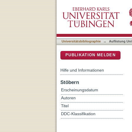
Auflistung Universitätsbib
DSpace Repositorium (Manakin b
Universitätsbibliographie
→
Auflistung Uni
PUBLIKATION MELDEN
Hilfe und Informationen
Stöbern
Erscheinungsdatum
Autoren
Titel
DDC-Klassifikation