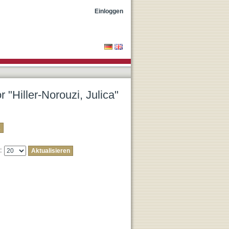
Einloggen
 "Hiller-Norouzi, Julica"
e: