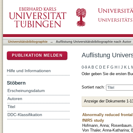
Auflistung Universitätsbibliographie nach A
DSpace Repositorium (Manakin basiert)
Universitätsbibliographie
→
Auflistung Universitätsbibliographie nach Autor
Auflistung Univer
PUBLIKATION MELDEN
0-9
A
B
C
D
E
F
G
H
I
J
K
L
Hilfe und Informationen
Oder geben Sie die ersten Bu
Stöbern
Sortiert nach:
Erscheinungsdatum
Autoren
Anzeige der Dokumente 1-1
Titel
Abnormally reduced frontal 
DDC-Klassifikation
fNIRS study
Hofmann, Anna
;
Rosenbaum,
Von Thaler, Anna-Katharina
;
B