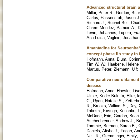
Advanced structural brain 
Millar, Peter R.
;
Gordon, Bria
Carlos
;
Hassenstab, Jason J
Richard J.
;
Supnet-Bell, Char
Chrem Mendez, Patricio A.
;
D
Levin, Johannes
;
Lopera, Fra
Ana Luisa
;
Voglein, Jonathan
Amantadine for NeuroenhaNc
concept phase IIb study in 
Hofmann, Anna
;
Blum, Corin
Tim W. W.
;
Haeberle, Helene 
Martus, Peter
;
Ziemann, Ulf
;
Comparative neurofilament 
disease
Hofmann, Anna
;
Haesler, Lis
Ulrike
;
Kuder-Buletta, Elke
;
l
C.
;
Ryan, Natalie S.
;
Zetterbe
R.
;
Brooks, William S.
;
Day, 
Takeshi
;
Kasuga, Kensaku
;
L
McDade, Eric
;
Gordon, Brian 
Aschenbrenner, Andrew J.
;
B
Tammie
;
Berman, Sarah B.
;
Daniels, Alisha J.
;
Fagan, An
Neill R.
;
Gremminger, Emily
;