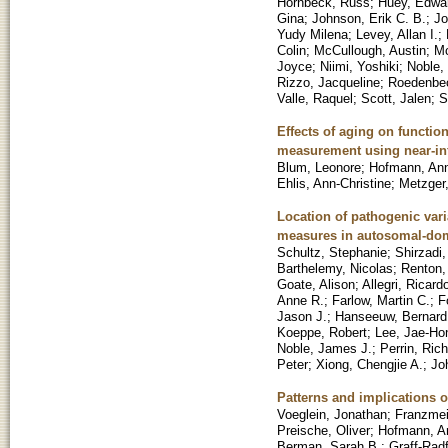
Hornbeck, Russ
;
Huey, Edwa
Gina
;
Johnson, Erik C. B.
;
Jo
Yudy Milena
;
Levey, Allan I.
;
Colin
;
McCullough, Austin
;
Mc
Joyce
;
Niimi, Yoshiki
;
Noble,
Rizzo, Jacqueline
;
Roedenbe
Valle, Raquel
;
Scott, Jalen
;
S
Effects of aging on function
measurement using near-in
Blum, Leonore
;
Hofmann, An
Ehlis, Ann-Christine
;
Metzger,
Location of pathogenic vari
measures in autosomal-dom
Schultz, Stephanie
;
Shirzadi,
Barthelemy, Nicolas
;
Renton,
Goate, Alison
;
Allegri, Ricard
Anne R.
;
Farlow, Martin C.
;
F
Jason J.
;
Hanseeuw, Bernard
Koeppe, Robert
;
Lee, Jae-Hon
Noble, James J.
;
Perrin, Ric
Peter
;
Xiong, Chengjie A.
;
Jo
Patterns and implications 
Voeglein, Jonathan
;
Franzmeie
Preische, Oliver
;
Hofmann, A
Berman, Sarah B.
;
Graff-Radf