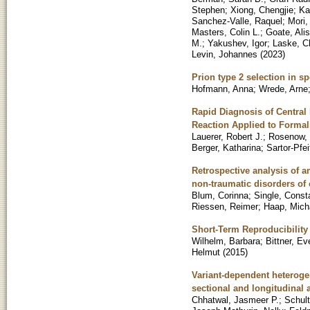
Stephen
;
Xiong, Chengjie
;
Ka
Sanchez-Valle, Raquel
;
Mori,
Masters, Colin L.
;
Goate, Ali
M.
;
Yakushev, Igor
;
Laske, C
Levin, Johannes
(
2023
)
Prion type 2 selection in s
Hofmann, Anna
;
Wrede, Arne
Rapid Diagnosis of Central
Reaction Applied to Formal
Lauerer, Robert J.
;
Rosenow,
Berger, Katharina
;
Sartor-Pfei
Retrospective analysis of a
non-traumatic disorders of
Blum, Corinna
;
Single, Cons
Riessen, Reimer
;
Haap, Mich
Short-Term Reproducibility 
Wilhelm, Barbara
;
Bittner, Ev
Helmut
(
2015
)
Variant-dependent heteroge
sectional and longitudinal 
Chhatwal, Jasmeer P.
;
Schult