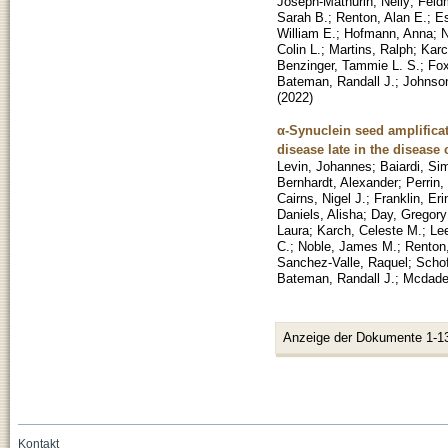
Joseph-Mathurin, Nelly
;
Feld
Sarah B.
;
Renton, Alan E.
;
Es
William E.
;
Hofmann, Anna
;
N
Colin L.
;
Martins, Ralph
;
Karc
Benzinger, Tammie L. S.
;
Fox
Bateman, Randall J.
;
Johnson
(
2022
)
α-Synuclein seed amplifica
disease late in the diseas
Levin, Johannes
;
Baiardi, Si
Bernhardt, Alexander
;
Perrin,
Cairns, Nigel J.
;
Franklin, Eri
Daniels, Alisha
;
Day, Gregory
Laura
;
Karch, Celeste M.
;
Le
C.
;
Noble, James M.
;
Renton,
Sanchez-Valle, Raquel
;
Schof
Bateman, Randall J.
;
Mcdade,
Anzeige der Dokumente 1-1
Kontakt