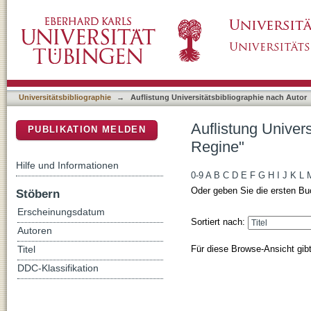
Auflistung Universitätsbibliographie nach A
DSpace Repositorium (Manakin basiert)
Universitätsbibliographie
→
Auflistung Universitätsbibliographie nach Autor
Auflistung Univer
PUBLIKATION MELDEN
Regine"
Hilfe und Informationen
0-9
A
B
C
D
E
F
G
H
I
J
K
L
Oder geben Sie die ersten Bu
Stöbern
Erscheinungsdatum
Sortiert nach:
Autoren
Für diese Browse-Ansicht gib
Titel
DDC-Klassifikation