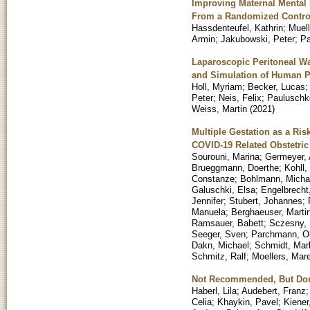
Improving Maternal Mental 
From a Randomized Control
Hassdenteufel, Kathrin
;
Muell
Armin
;
Jakubowski, Peter
;
Pa
Laparoscopic Peritoneal Wa
and Simulation of Human 
Holl, Myriam
;
Becker, Lucas
Peter
;
Neis, Felix
;
Pauluschke
Weiss, Martin
(
2021
)
Multiple Gestation as a Ri
COVID-19 Related Obstetri
Sourouni, Marina
;
Germeyer, 
Brueggmann, Doerthe
;
Kohll,
Constanze
;
Bohlmann, Micha
Galuschki, Elsa
;
Engelbrecht,
Jennifer
;
Stubert, Johannes
;
Manuela
;
Berghaeuser, Marti
Ramsauer, Babett
;
Sczesny, 
Seeger, Sven
;
Parchmann, Ol
Dakn, Michael
;
Schmidt, Mar
Schmitz, Ralf
;
Moellers, Mar
Not Recommended, But Done
Haberl, Lila
;
Audebert, Franz
Celia
;
Khaykin, Pavel
;
Kiener