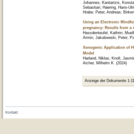
Johannes
;
Kantartzis, Konst
Sebastian
;
Haering, Hans-Ulr
Hrabe
;
Peter, Andreas
;
Birken
Using an Electronic Mindfu
pregnancy: Results from a 
Hassdenteufel, Kathrin
;
Muell
Armin
;
Jakubowski, Peter
;
Pa
Xenogenic Application of 
Model
Harland, Niklas
;
Knoll, Jasmi
Aicher, Wilhelm K.
(
2024
)
Anzeige der Dokumente 1-11
Kontakt