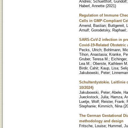
Andres
;
Schuettfort, Gundolf
Haberl, Annette
(
2021
)
Regulation of Immune Chec
Cells in GMP-Compliant Cel
Amend, Bastian
;
Buttgereit, 
Arnulf
;
Gorodetsky, Raphael
;
SARS-CoV-2 infection in pr
Covid-19-Related Obstetri
Pecks, Ulrich
;
Bohlmann, Mic
Tihon, Anastasia
;
Kranke, Pe
Gruber, Teresa M.
;
Eichinger,
Lea M.
;
Oberste, Kathleen M
Birdir, Cahit
;
Kaup, Lisa
;
Seli
Jakubowski, Peter
;
Linnemann
Schulterdystokie. Leitlin
10/2024)
Jakubowski, Peter
;
Abele, Ha
Jueckstock, Julia
;
Hamza, Am
Luetje, Wolf
;
Reister, Frank
;
Stephanie
;
Kimmich, Nina
(
2
The German Gestational Dia
methodology and design
Fritsche, Louise
;
Hummel, Ju