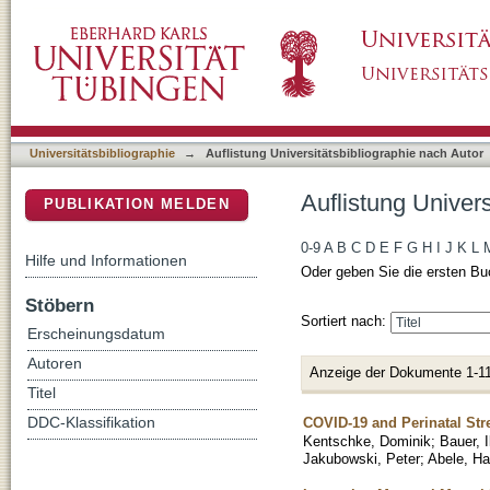
Auflistung Universitätsbibliographie nach Au
DSpace Repositorium (Manakin basiert)
Universitätsbibliographie
→
Auflistung Universitätsbibliographie nach Autor
Auflistung Univer
PUBLIKATION MELDEN
0-9
A
B
C
D
E
F
G
H
I
J
K
L
Hilfe und Informationen
Oder geben Sie die ersten Bu
Stöbern
Sortiert nach:
Erscheinungsdatum
Autoren
Anzeige der Dokumente 1-11
Titel
COVID-19 and Perinatal Str
DDC-Klassifikation
Kentschke, Dominik
;
Bauer, I
Jakubowski, Peter
;
Abele, Ha