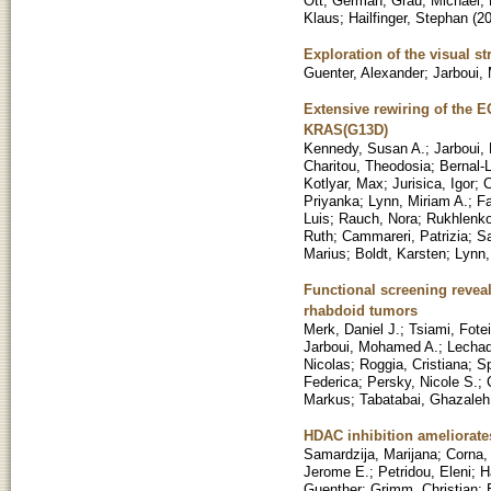
Ott, German
;
Grau, Michael
;
Klaus
;
Hailfinger, Stephan
(
2
Exploration of the visual s
Guenter, Alexander
;
Jarboui,
Extensive rewiring of the E
KRAS(G13D)
Kennedy, Susan A.
;
Jarboui,
Charitou, Theodosia
;
Bernal-
Kotlyar, Max
;
Jurisica, Igor
;
C
Priyanka
;
Lynn, Miriam A.
;
Fa
Luis
;
Rauch, Nora
;
Rukhlenko
Ruth
;
Cammareri, Patrizia
;
S
Marius
;
Boldt, Karsten
;
Lynn,
Functional screening reveal
rhabdoid tumors
Merk, Daniel J.
;
Tsiami, Fotei
Jarboui, Mohamed A.
;
Lechad
Nicolas
;
Roggia, Cristiana
;
Sp
Federica
;
Persky, Nicole S.
;
Markus
;
Tabatabai, Ghazaleh
HDAC inhibition ameliorates
Samardzija, Marijana
;
Corna,
Jerome E.
;
Petridou, Eleni
;
H
Guenther
;
Grimm, Christian
;