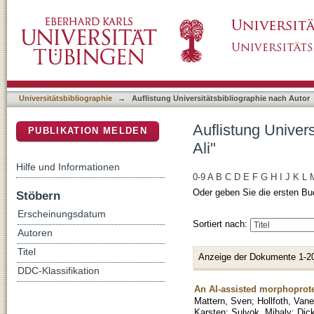
Auflistung Universitätsbibliographie nach Au
DSpace Repositorium (Manakin basiert)
Universitätsbibliographie
→
Auflistung Universitätsbibliographie nach Autor
Auflistung Univer
PUBLIKATION MELDEN
Ali"
Hilfe und Informationen
0-9
A
B
C
D
E
F
G
H
I
J
K
L
Oder geben Sie die ersten Bu
Stöbern
Erscheinungsdatum
Sortiert nach:
Autoren
Titel
Anzeige der Dokumente 1-2
DDC-Klassifikation
An AI-assisted morphoprote
Mattern, Sven
;
Hollfoth, Van
Karsten
;
Sulyok, Mihaly
;
Dic