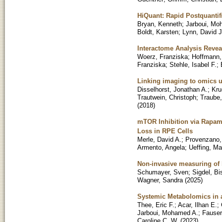
HiQuant: Rapid Postquantif
Bryan, Kenneth
;
Jarboui, Mo
Boldt, Karsten
;
Lynn, David J
Interactome Analysis Reve
Woerz, Franziska
;
Hoffmann,
Franziska
;
Stehle, Isabel F.
;
Linking imaging to omics ut
Disselhorst, Jonathan A.
;
Kru
Trautwein, Christoph
;
Traube
(
2018
)
mTOR Inhibition via Rapamy
Loss in RPE Cells
Merle, David A.
;
Provenzano,
Armento, Angela
;
Ueffing, Ma
Non-invasive measuring of 
Schumayer, Sven
;
Sigdel, B
Wagner, Sandra
(
2025
)
Systemic Metabolomics in a
Thee, Eric F.
;
Acar, Ilhan E.
;
Jarboui, Mohamed A.
;
Fauser
Caroline C. W.
(
2023
)