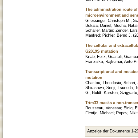
The administration route of
microenvironment and sen
Griessinger, Christoph M.
;
Sc
Bukala, Daniel
;
Mucha, Natal
Schaller, Martin
;
Zender, Lars
Manfred
;
Pichler, Bernd J.
(
2
The cellular and extracell
G2019S mutation
Knab, Felix
;
Guaitoli, Giamba
Franziska
;
Rajkumar, Anto P
Transcriptional and metabo
mutation
Charitou, Theodosia
;
Srihari,
Shirasawa, Senji
;
Tsunoda, T
G.
;
Boldt, Karsten
;
Szigyarto,
Trim33 masks a non-transcri
Rousseau, Vanessa
;
Einig, E
Flentje, Michael
;
Popov, Niki
Anzeige der Dokumente 1-2