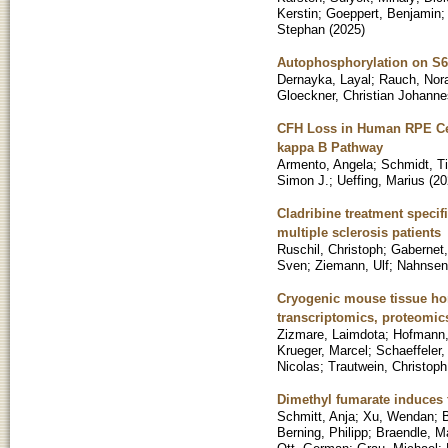
Kerstin
;
Goeppert, Benjamin
Stephan
(
2025
)
Autophosphorylation on S614
Dernayka, Layal
;
Rauch, Nor
Gloeckner, Christian Johanne
CFH Loss in Human RPE Cel
kappa B Pathway
Armento, Angela
;
Schmidt, Ti
Simon J.
;
Ueffing, Marius
(
20
Cladribine treatment specif
multiple sclerosis patients
Ruschil, Christoph
;
Gabernet,
Sven
;
Ziemann, Ulf
;
Nahnsen
Cryogenic mouse tissue hom
transcriptomics, proteomi
Zizmare, Laimdota
;
Hofmann,
Krueger, Marcel
;
Schaeffeler,
Nicolas
;
Trautwein, Christoph
Dimethyl fumarate induces 
Schmitt, Anja
;
Xu, Wendan
;
B
Berning, Philipp
;
Braendle, M