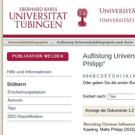
Auflistung Universitätsbibliographie nach Aut
DSpace Repositorium (Manakin basiert)
Universitätsbibliographie
→
Auflistung Universitätsbibliographie nach Autor
Auflistung Univer
PUBLIKATION MELDEN
Philipp"
Hilfe und Informationen
0-9
A
B
C
D
E
F
G
H
I
J
K
L
Oder geben Sie die ersten Bu
Stöbern
Erscheinungsdatum
Sortiert nach:
Autoren
Titel
Anzeige der Dokumente 1-2
DDC-Klassifikation
Resisting Chinese Influen
Kaeding, Malte Philipp
(
2015
)