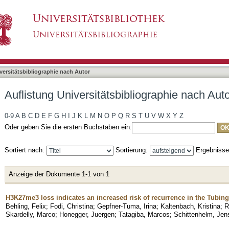
liographie nach Autor "Kaltenbach, Kristina"
asiert)
versitätsbibliographie nach Autor
Auflistung Universitätsbibliographie nach Auto
0-9
A
B
C
D
E
F
G
H
I
J
K
L
M
N
O
P
Q
R
S
T
U
V
W
X
Y
Z
Oder geben Sie die ersten Buchstaben ein:
Sortiert nach:
Sortierung:
Ergebniss
Anzeige der Dokumente 1-1 von 1
H3K27me3 loss indicates an increased risk of recurrence in the Tubi
Behling, Felix
;
Fodi, Christina
;
Gepfner-Tuma, Irina
;
Kaltenbach, Kristina
;
R
Skardelly, Marco
;
Honegger, Juergen
;
Tatagiba, Marcos
;
Schittenhelm, Jen