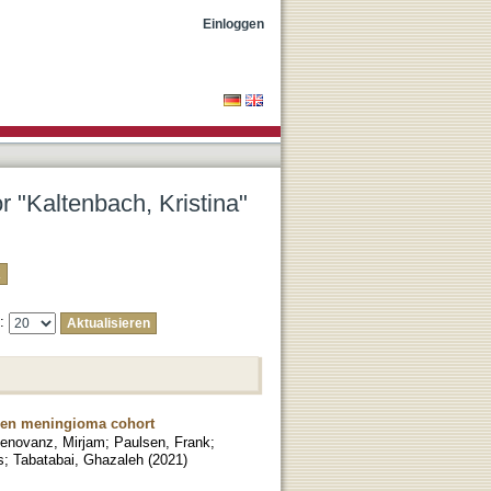
Einloggen
r "Kaltenbach, Kristina"
e:
ngen meningioma cohort
enovanz, Mirjam
;
Paulsen, Frank
;
s
;
Tabatabai, Ghazaleh
(
2021
)