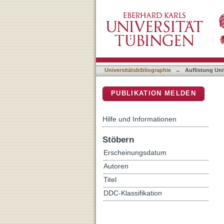
Auflistung Universitätsbib
DSpace Repositorium (Manakin b
Universitätsbibliographie
→
Auflistung Uni
PUBLIKATION MELDEN
Hilfe und Informationen
Stöbern
Erscheinungsdatum
Autoren
Titel
DDC-Klassifikation