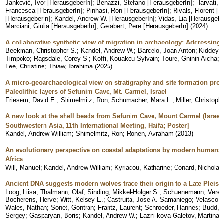
Janković, Ivor [HerausgeberIn]
;
Benazzi, Stefano [HerausgeberIn]
;
Harvati,
Francesca [HerausgeberIn]
;
Pinhasi, Ron [HerausgeberIn]
;
Rivals, Florent 
[HerausgeberIn]
;
Kandel, Andrew W. [HerausgeberIn]
;
Vidas, Lia [Herausge
Marciani, Giulia [HerausgeberIn]
;
Gelabert, Pere [HerausgeberIn]
(
2024
)
A collaborative synthetic view of migration in archaeology: Addressin
Beekman, Christopher S.
;
Kandel, Andrew W.
;
Barcelo, Joan Anton
;
Kiddey
Timpoko
;
Ragsdale, Corey S.
;
Koffi, Kouakou Sylvain
;
Toure, Gninin Aicha
Lee, Christine
;
Thiaw, Ibrahima
(
2025
)
A micro-geoarchaeological view on stratigraphy and site formation pr
Paleolithic layers of Sefunim Cave, Mt. Carmel, Israel
Friesem, David E.
;
Shimelmitz, Ron
;
Schumacher, Mara L.
;
Miller, Christop
A new look at the shell beads from Sefunim Cave, Mount Carmel (Israel
Southwestern Asia, 11th International Meeting, Haifa; Poster]
Kandel, Andrew William
;
Shimelmitz, Ron
;
Ronen, Avraham
(
2013
)
An evolutionary perspective on coastal adaptations by modern human
Africa
Will, Manuel
;
Kandel, Andrew William
;
Kyriacou, Katharine
;
Conard, Nichol
Ancient DNA suggests modern wolves trace their origin to a Late Plei
Loog, Liisa
;
Thalmann, Olaf
;
Sinding, Mikkel-Holger S.
;
Schuenemann, Vere
Bocherens, Herve
;
Witt, Kelsey E.
;
Castruita, Jose A. Samaniego
;
Velasco
Wales, Nathan
;
Sonet, Gontran
;
Frantz, Laurent
;
Schroeder, Hannes
;
Budd,
Sergey
;
Gasparyan, Boris
;
Kandel, Andrew W.
;
Lazni-kova-Galetov, Martina