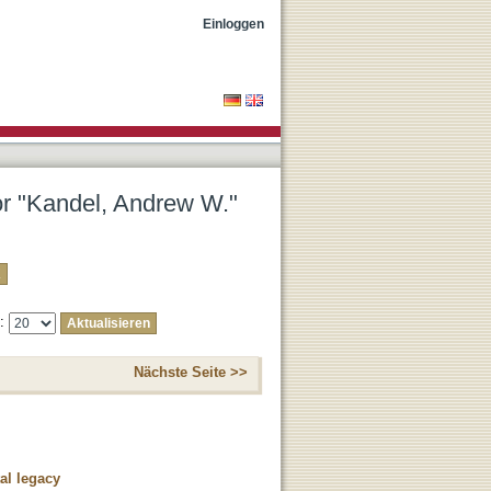
Einloggen
tor "Kandel, Andrew W."
e:
Nächste Seite >>
tal legacy