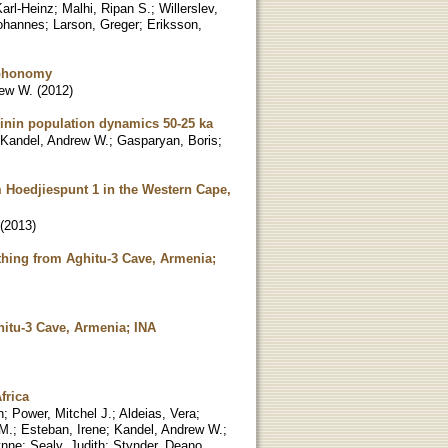
Karl-Heinz
;
Malhi, Ripan S.
;
Willerslev,
ohannes
;
Larson, Greger
;
Eriksson,
taphonomy
rew W.
(
2012
)
minin population dynamics 50-25 ka
Kandel, Andrew W.
;
Gasparyan, Boris
;
 Hoedjiespunt 1 in the Western Cape,
(
2013
)
othing from Aghitu-3 Cave, Armenia;
hitu-3 Cave, Armenia; INA
frica
n
;
Power, Mitchel J.
;
Aldeias, Vera
;
 M.
;
Esteban, Irene
;
Kandel, Andrew W.
;
ynne
;
Sealy, Judith
;
Stynder, Deano