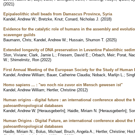
(
2021
)
Epipaleolithic shell beads from Damascus Province, Syria
Kandel, Andrew W.
;
Bretzke, Knut
;
Conard, Nicholas J.
(
2018
)
Evidence for the catalytic role of humans in the assembly and evoluti
scavenger guilds
Baumann, Chris
;
Kandel, Andrew W.
;
Hussain, Shumon T.
(
2025
)
Extended longevity of DNA preservation in Levantine Paleolithic sedim
Slon, Viviane
;
Clark, Jamie L.
;
Friesem, David E.
;
Orbach, Meir
;
Porat, Na
W.
;
Shimelmitz, Ron
(
2022
)
First Annual Meeting of the European Society for the Study of Human 
Kandel, Andrew William
;
Bauer, Catherine Claudia
;
Noback, Marlijn L.
;
Sing
Homo sapiens ... : "wo noch nie zuvor ein Mensch gewesen ist"
Kandel, Andrew William
;
Hertler, Christine
(
2012
)
Human origins - digital future : an international conference about the 
paleoanthropological databases
Kandel, Andrew W. [HerausgeberIn]
;
Haidle, Miriam N. [HerausgeberIn]
;
Som
Human Origins - Digital Future, an international conference about the 
paleoanthropological databases
Haidle, Miriam N.
;
Bolus, Michael
;
Bruch, Angela A.
;
Hertler, Christine
;
Hoch