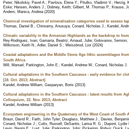
Peter
;
Nikolskiy, Pavel A.
;
Pavlova, Elena Y.
;
Pitulko, Vladimir V.
;
Herzig, 
Eske
;
Hansen, Anders J.
;
Dobney, Keith
;
Gilbert, M. Thomas P.
;
Krause, J
Anders
;
Manica, Andrea
(
2020
)
Chemical investigation of mineralisation categories used to assess 
Thomas, Daniel B.
;
Chinsamy, Anusuya
;
Conard, Nicholas J.
;
Kandel, And
Climatic variability in the Armenian Highlands as the backdrop to ho
Rey-Rodriguez, Ivan
;
Gamarra, Beatriz
;
Arnaud, Julie
;
Golovanov, Semion
;
Wilkinson, Keith N.
;
Adler, Daniel S.
;
Weissbrod, Lior
(
2024
)
Coastal adaptations and the Middle Stone Age lithic assemblages from
South Africa
Will, Manuel
;
Parkington, John E.
;
Kandel, Andrew W.
;
Conard, Nicholas J.
Cultural adaptations in the Southern Caucasus : early evidence for cl
[18. Oct. 2013; Abstract]
Kandel, Andrew William
;
Gasparyan, Boris
(
2013
)
Cultural adaptations in the Southern Caucasus : latest results from Ag
Colloquium, 22. Nov. 2013; Abstract
Kandel, Andrew William
(
2013
)
Ecosystem engineering in the Quaternary of the West Coast of South A
Braun, David R.
;
Faith, John Tyler
;
Douglass, Matthew J.
;
Davies, Benjami
Conard, Nicholas J.
;
Cutts, Russell
;
DeSantis, Larisa R. G.
;
Dupont, Lydie
Levin, Naomi E.
;
Luyt, Julie
;
Parkington, John
;
Pickering, Robyn
;
Quick, L