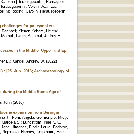
 Katerina [HerausgeberIn]
;
Romagnoli,
[HerausgeberIn]
;
Voisin, Jean-Luc
berIn]
;
Röding, Carolin [HerausgeberIn]
;
g challenges for policymakers
, Rachael
;
Kienon-Kabore, Helene
;
Mameli, Laura
;
Altschul, Jeffrey H.
;
ocesses in the Middle, Upper and Epi-
her E.
;
Kandel, Andrew W.
(
2022
)
) : [25. Jun. 2013; Archaeozoology of
s during the Middle Stone Age of
as John
(
2016
)
stocene expansion from Beringia
na J.
;
Perri, Angela
;
Germonpre, Mietje
;
, Marcela S.
;
Lundstrom, Inge K. C.
;
 Jane
;
Jimenez, Elodie-Laure
;
Fedorov,
;
Napierala, Hannes
;
Uerpmann, Hans-