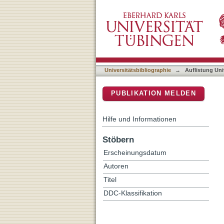
Auflistung Universitätsbi
DSpace Repositorium (Manakin b
Universitätsbibliographie
→
Auflistung Uni
PUBLIKATION MELDEN
Hilfe und Informationen
Stöbern
Erscheinungsdatum
Autoren
Titel
DDC-Klassifikation