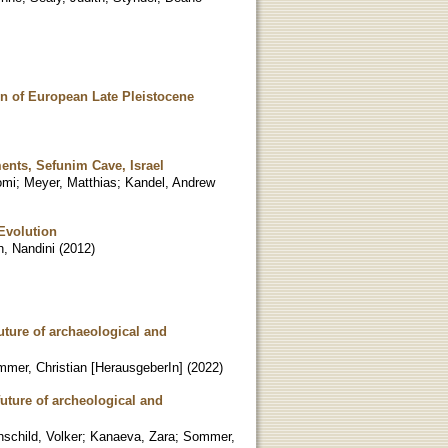
on of European Late Pleistocene
ents, Sefunim Cave, Israel
omi
;
Meyer, Matthias
;
Kandel, Andrew
Evolution
h, Nandini
(
2012
)
future of archaeological and
mer, Christian [HerausgeberIn]
(
2022
)
future of archeological and
schild, Volker
;
Kanaeva, Zara
;
Sommer,