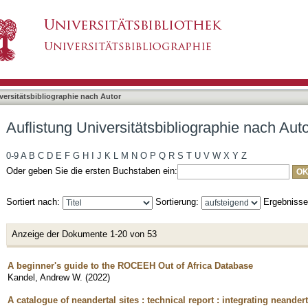
bliographie nach Autor "Kandel, Andrew W."
asiert)
versitätsbibliographie nach Autor
Auflistung Universitätsbibliographie nach Au
0-9
A
B
C
D
E
F
G
H
I
J
K
L
M
N
O
P
Q
R
S
T
U
V
W
X
Y
Z
Oder geben Sie die ersten Buchstaben ein:
Sortiert nach:
Sortierung:
Ergebniss
Anzeige der Dokumente 1-20 von 53
A beginner's guide to the ROCEEH Out of Africa Database
Kandel, Andrew W.
(
2022
)
A catalogue of neandertal sites : technical report : integrating neander