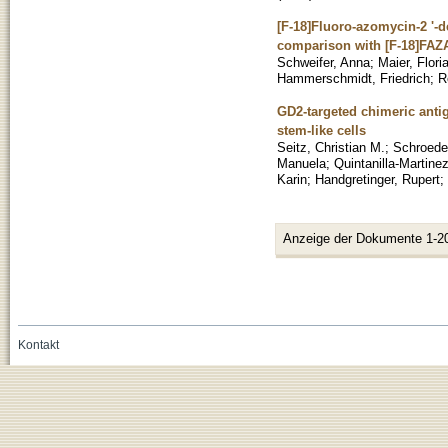
[F-18]Fluoro-azomycin-2 '-
comparison with [F-18]FAZ
Schweifer, Anna
;
Maier, Flori
Hammerschmidt, Friedrich
;
R
GD2-targeted chimeric antig
stem-like cells
Seitz, Christian M.
;
Schroede
Manuela
;
Quintanilla-Martinez
Karin
;
Handgretinger, Rupert
;
Anzeige der Dokumente 1-2
Kontakt