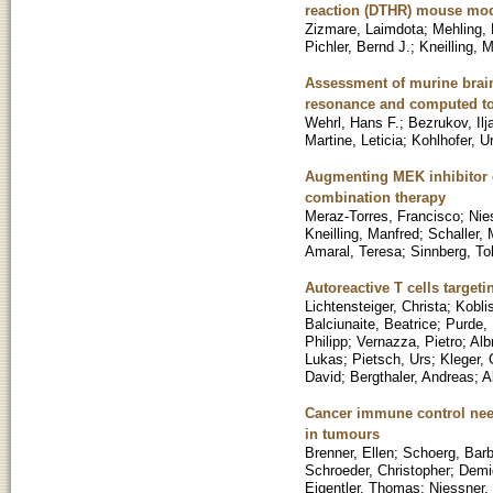
reaction (DTHR) mouse mo
Zizmare, Laimdota
;
Mehling,
Pichler, Bernd J.
;
Kneilling, 
Assessment of murine brain 
resonance and computed t
Wehrl, Hans F.
;
Bezrukov, Ilj
Martine, Leticia
;
Kohlhofer, U
Augmenting MEK inhibitor e
combination therapy
Meraz-Torres, Francisco
;
Nie
Kneilling, Manfred
;
Schaller, 
Amaral, Teresa
;
Sinnberg, To
Autoreactive T cells target
Lichtensteiger, Christa
;
Kobli
Balciunaite, Beatrice
;
Purde, 
Philipp
;
Vernazza, Pietro
;
Alb
Lukas
;
Pietsch, Urs
;
Kleger, 
David
;
Bergthaler, Andreas
;
A
Cancer immune control need
in tumours
Brenner, Ellen
;
Schoerg, Barb
Schroeder, Christopher
;
Demi
Eigentler, Thomas
;
Niessner,