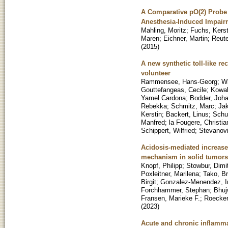
A Comparative pO(2) Probe
Anesthesia-Induced Impair
Mahling, Moritz
;
Fuchs, Kerst
Maren
;
Eichner, Martin
;
Reute
(
2015
)
A new synthetic toll-like re
volunteer
Rammensee, Hans-Georg
;
Wi
Gouttefangeas, Cecile
;
Kowal
Yamel Cardona
;
Bodder, Joh
Rebekka
;
Schmitz, Marc
;
Jak
Kerstin
;
Backert, Linus
;
Schu
Manfred
;
la Fougere, Christia
Schippert, Wilfried
;
Stevanovi
Acidosis-mediated increase
mechanism in solid tumors
Knopf, Philipp
;
Stowbur, Dimit
Poxleitner, Marilena
;
Tako, Br
Birgit
;
Gonzalez-Menendez, I
Forchhammer, Stephan
;
Bhuj
Fransen, Marieke F.
;
Roecken
(
2023
)
Acute and chronic inflamma