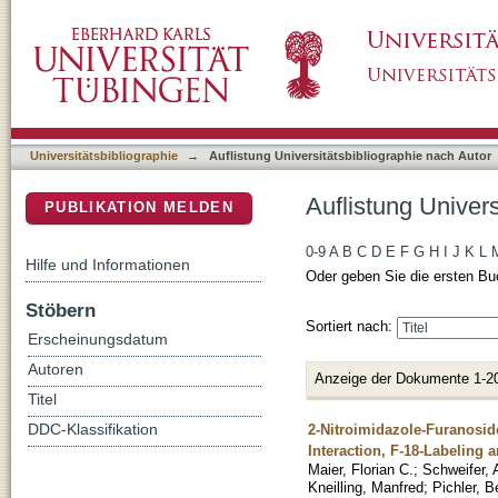
Auflistung Universitätsbibliographie nach Aut
DSpace Repositorium (Manakin basiert)
Universitätsbibliographie
→
Auflistung Universitätsbibliographie nach Autor
Auflistung Univers
PUBLIKATION MELDEN
0-9
A
B
C
D
E
F
G
H
I
J
K
L
Hilfe und Informationen
Oder geben Sie die ersten Bu
Stöbern
Sortiert nach:
Erscheinungsdatum
Autoren
Anzeige der Dokumente 1-2
Titel
2-Nitroimidazole-Furanoside
DDC-Klassifikation
Interaction, F-18-Labeling 
Maier, Florian C.
;
Schweifer,
Kneilling, Manfred
;
Pichler, B