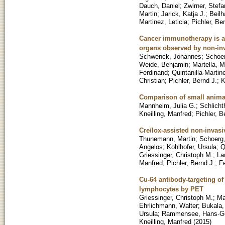
Dauch, Daniel
;
Zwirner, Stefa
Martin
;
Jarick, Katja J.
;
Beilh
Martinez, Leticia
;
Pichler, Be
Cancer immunotherapy is a
organs observed by non-in
Schwenck, Johannes
;
Schoer
Weide, Benjamin
;
Martella, 
Ferdinand
;
Quintanilla-Martine
Christian
;
Pichler, Bernd J.
;
K
Comparison of small anima
Mannheim, Julia G.
;
Schlicht
Kneilling, Manfred
;
Pichler, B
Cre/lox-assisted non-invasi
Thunemann, Martin
;
Schoerg,
Angelos
;
Kohlhofer, Ursula
;
Q
Griessinger, Christoph M.
;
La
Manfred
;
Pichler, Bernd J.
;
Fe
Cu-64 antibody-targeting of 
lymphocytes by PET
Griessinger, Christoph M.
;
Ma
Ehrlichmann, Walter
;
Bukala,
Ursula
;
Rammensee, Hans-G
Kneilling, Manfred
(
2015
)