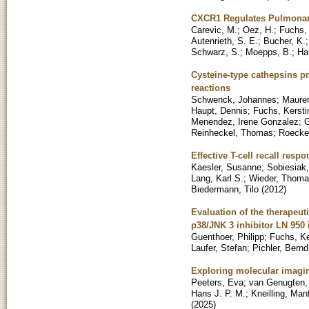
CXCR1 Regulates Pulmonar
Carevic, M.
;
Oez, H.
;
Fuchs,
Autenrieth, S. E.
;
Bucher, K.
Schwarz, S.
;
Moepps, B.
;
Har
Cysteine-type cathepsins pr
reactions
Schwenck, Johannes
;
Maurer
Haupt, Dennis
;
Fuchs, Kersti
Menendez, Irene Gonzalez
;
G
Reinheckel, Thomas
;
Roecke
Effective T-cell recall resp
Kaesler, Susanne
;
Sobiesiak
Lang, Karl S.
;
Wieder, Thom
Biedermann, Tilo
(
2012
)
Evaluation of the therapeut
p38/JNK 3 inhibitor LN 950 
Guenthoer, Philipp
;
Fuchs, Ke
Laufer, Stefan
;
Pichler, Bernd
Exploring molecular imaging
Peeters, Eva
;
van Genugten, 
Hans J. P. M.
;
Kneilling, Man
(
2025
)