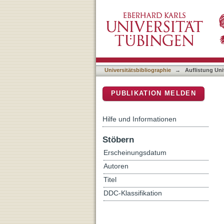
Auflistung Universitätsbi
DSpace Repositorium (Manakin b
Universitätsbibliographie
→
Auflistung Uni
PUBLIKATION MELDEN
Hilfe und Informationen
Stöbern
Erscheinungsdatum
Autoren
Titel
DDC-Klassifikation