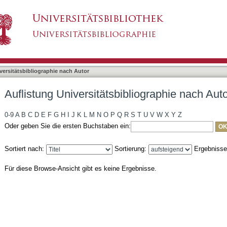
liographie nach Autor "Kreb, Kilian"
asiert)
versitätsbibliographie nach Autor
Auflistung Universitätsbibliographie nach Auto
0-9
A
B
C
D
E
F
G
H
I
J
K
L
M
N
O
P
Q
R
S
T
U
V
W
X
Y
Z
Oder geben Sie die ersten Buchstaben ein:
Sortiert nach:
Sortierung:
Ergebniss
Für diese Browse-Ansicht gibt es keine Ergebnisse.