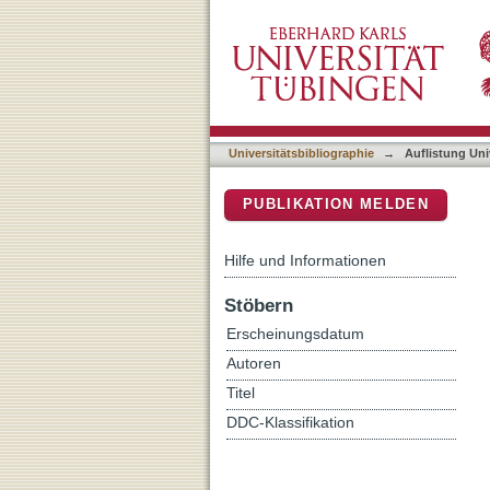
Auflistung Universitätsbib
DSpace Repositorium (Manakin b
Universitätsbibliographie
→
Auflistung Uni
PUBLIKATION MELDEN
Hilfe und Informationen
Stöbern
Erscheinungsdatum
Autoren
Titel
DDC-Klassifikation