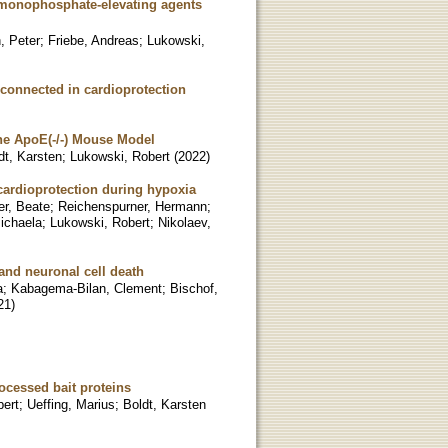
 monophosphate-elevating agents
, Peter
;
Friebe, Andreas
;
Lukowski,
connected in cardioprotection
he ApoE(-/-) Mouse Model
dt, Karsten
;
Lukowski, Robert
(
2022
)
cardioprotection during hypoxia
er, Beate
;
Reichenspurner, Hermann
;
ichaela
;
Lukowski, Robert
;
Nikolaev,
and neuronal cell death
a
;
Kabagema-Bilan, Clement
;
Bischof,
21
)
ocessed bait proteins
bert
;
Ueffing, Marius
;
Boldt, Karsten