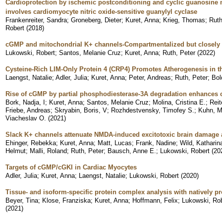
Cardioprotection by ischemic postconditioning and cyclic guanosine
involves cardiomyocyte nitric oxide-sensitive guanylyl cyclase
Frankenreiter, Sandra
;
Groneberg, Dieter
;
Kuret, Anna
;
Krieg, Thomas
;
Ruth
Robert
(
2018
)
cGMP and mitochondrial K+ channels-Compartmentalized but closely 
Lukowski, Robert
;
Santos, Melanie Cruz
;
Kuret, Anna
;
Ruth, Peter
(
2022
)
Cysteine-Rich LIM-Only Protein 4 (CRP4) Promotes Atherogenesis in t
Laengst, Natalie
;
Adler, Julia
;
Kuret, Anna
;
Peter, Andreas
;
Ruth, Peter
;
Bol
Rise of cGMP by partial phosphodiesterase-3A degradation enhances 
Bork, Nadja, I
;
Kuret, Anna
;
Santos, Melanie Cruz
;
Molina, Cristina E.
;
Reit
Friebe, Andreas
;
Skryabin, Boris, V
;
Rozhdestvensky, Timofey S.
;
Kuhn, M
Viacheslav O.
(
2021
)
Slack K+ channels attenuate NMDA-induced excitotoxic brain damage 
Ehinger, Rebekka
;
Kuret, Anna
;
Matt, Lucas
;
Frank, Nadine
;
Wild, Katharin
Helmut
;
Malli, Roland
;
Ruth, Peter
;
Bausch, Anne E.
;
Lukowski, Robert
(
20
Targets of cGMP/cGKI in Cardiac Myocytes
Adler, Julia
;
Kuret, Anna
;
Laengst, Natalie
;
Lukowski, Robert
(
2020
)
Tissue- and isoform-specific protein complex analysis with natively pr
Beyer, Tina
;
Klose, Franziska
;
Kuret, Anna
;
Hoffmann, Felix
;
Lukowski, Ro
(
2021
)