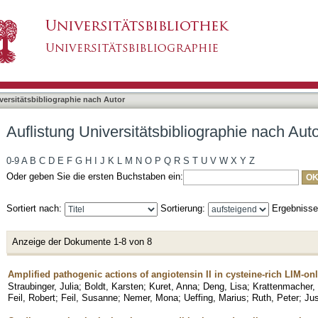
liographie nach Autor "Kuret, Anna"
asiert)
versitätsbibliographie nach Autor
Auflistung Universitätsbibliographie nach Aut
0-9
A
B
C
D
E
F
G
H
I
J
K
L
M
N
O
P
Q
R
S
T
U
V
W
X
Y
Z
Oder geben Sie die ersten Buchstaben ein:
Sortiert nach:
Sortierung:
Ergebniss
Anzeige der Dokumente 1-8 von 8
Amplified pathogenic actions of angiotensin II in cysteine-rich LIM-on
Straubinger, Julia
;
Boldt, Karsten
;
Kuret, Anna
;
Deng, Lisa
;
Krattenmacher,
Feil, Robert
;
Feil, Susanne
;
Nemer, Mona
;
Ueffing, Marius
;
Ruth, Peter
;
Jus