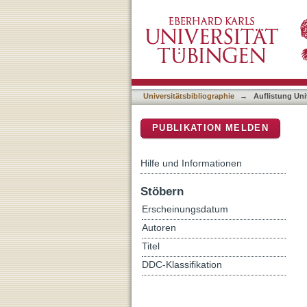
Auflistung Universitätsbib
DSpace Repositorium (Manakin b
Universitätsbibliographie
→
Auflistung Uni
PUBLIKATION MELDEN
Hilfe und Informationen
Stöbern
Erscheinungsdatum
Autoren
Titel
DDC-Klassifikation