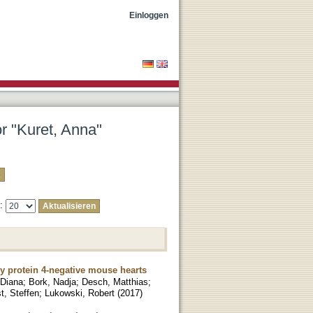
Einloggen
or "Kuret, Anna"
e:
ly protein 4-negative mouse hearts
 Diana
;
Bork, Nadja
;
Desch, Matthias
;
t, Steffen
;
Lukowski, Robert
(
2017
)