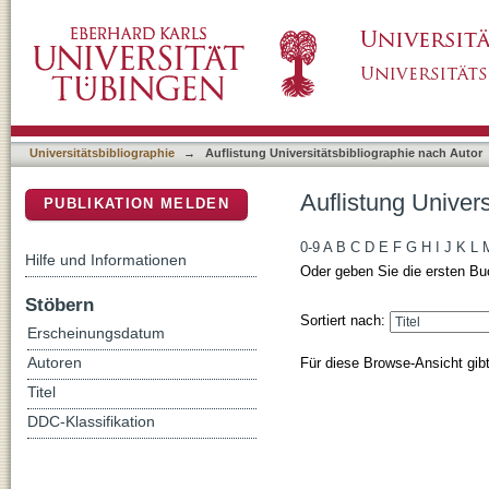
Auflistung Universitätsbibliographie nach Au
DSpace Repositorium (Manakin basiert)
Universitätsbibliographie
→
Auflistung Universitätsbibliographie nach Autor
Auflistung Univer
PUBLIKATION MELDEN
0-9
A
B
C
D
E
F
G
H
I
J
K
L
Hilfe und Informationen
Oder geben Sie die ersten Bu
Stöbern
Sortiert nach:
Erscheinungsdatum
Für diese Browse-Ansicht gib
Autoren
Titel
DDC-Klassifikation