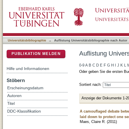
Auflistung Universitätsbibliographie nach Aut
DSpace Repositorium (Manakin basiert)
Universitätsbibliographie
→
Auflistung Universitätsbibliographie nach Autor
Auflistung Univers
PUBLIKATION MELDEN
0-9
A
B
C
D
E
F
G
H
I
J
K
L
Hilfe und Informationen
Oder geben Sie die ersten Bu
Stöbern
Sortiert nach:
Erscheinungsdatum
Autoren
Anzeige der Dokumente 1-2
Titel
A camouflaged debate betwee
DDC-Klassifikation
laid down to protect one se
Maes, Claire R.
(
2011
)