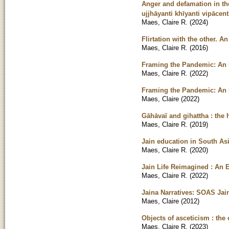
Anger and defamation in th
ujjhāyanti khīyanti vipācent
Maes, Claire R.
(
2024
)
Flirtation with the other. A
Maes, Claire R.
(
2016
)
Framing the Pandemic: An 
Maes, Claire R.
(
2022
)
Framing the Pandemic: An 
Maes, Claire
(
2022
)
Gāhāvaï and gihattha : the 
Maes, Claire R.
(
2019
)
Jain education in South As
Maes, Claire R.
(
2020
)
Jain Life Reimagined : An 
Maes, Claire R.
(
2022
)
Jaina Narratives: SOAS Ja
Maes, Claire
(
2012
)
Objects of asceticism : the 
Maes, Claire R.
(
2023
)