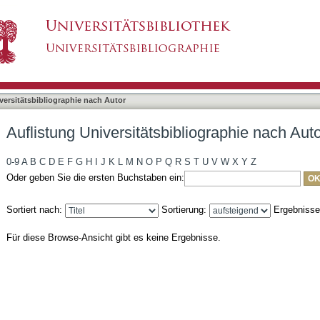
bliographie nach Autor "Menig, Vanessa"
asiert)
versitätsbibliographie nach Autor
Auflistung Universitätsbibliographie nach Au
0-9
A
B
C
D
E
F
G
H
I
J
K
L
M
N
O
P
Q
R
S
T
U
V
W
X
Y
Z
Oder geben Sie die ersten Buchstaben ein:
Sortiert nach:
Sortierung:
Ergebniss
Für diese Browse-Ansicht gibt es keine Ergebnisse.