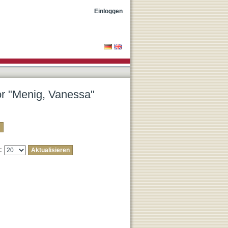
Einloggen
tor "Menig, Vanessa"
e: