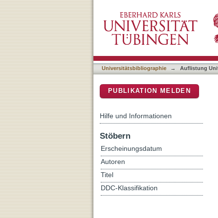
Auflistung Universitätsbi
DSpace Repositorium (Manakin b
Universitätsbibliographie
→
Auflistung Uni
PUBLIKATION MELDEN
Hilfe und Informationen
Stöbern
Erscheinungsdatum
Autoren
Titel
DDC-Klassifikation