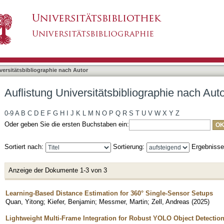
bliographie nach Autor "Messmer, Martin"
asiert)
versitätsbibliographie nach Autor
Auflistung Universitätsbibliographie nach Aut
0-9
A
B
C
D
E
F
G
H
I
J
K
L
M
N
O
P
Q
R
S
T
U
V
W
X
Y
Z
Oder geben Sie die ersten Buchstaben ein:
Sortiert nach:
Sortierung:
Ergebniss
Anzeige der Dokumente 1-3 von 3
Learning-Based Distance Estimation for 360° Single-Sensor Setups
Quan, Yitong
;
Kiefer, Benjamin
;
Messmer, Martin
;
Zell, Andreas
(
2025
)
Lightweight Multi-Frame Integration for Robust YOLO Object Detection