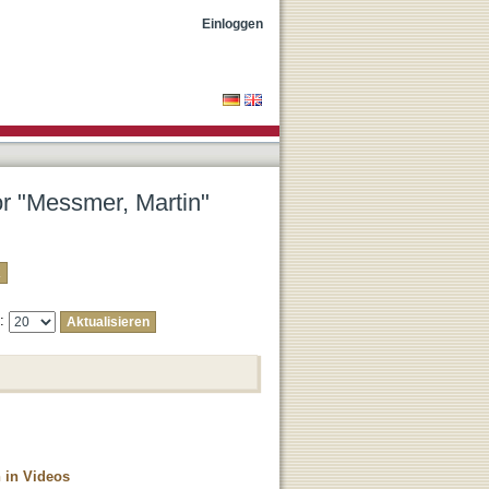
Einloggen
or "Messmer, Martin"
e:
 in Videos