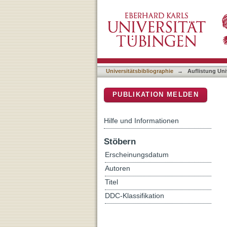
Auflistung Universitätsbi
DSpace Repositorium (Manakin b
Universitätsbibliographie
→
Auflistung Uni
PUBLIKATION MELDEN
Hilfe und Informationen
Stöbern
Erscheinungsdatum
Autoren
Titel
DDC-Klassifikation