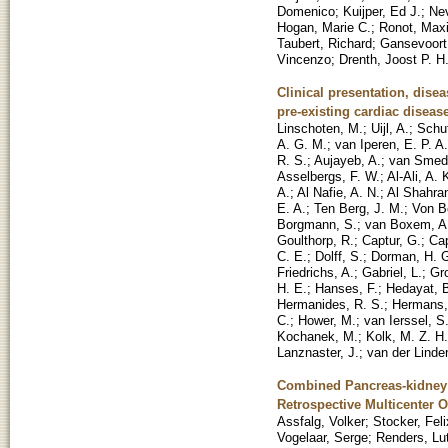
Domenico
;
Kuijper, Ed J.
;
Nev
Hogan, Marie C.
;
Ronot, Max
Taubert, Richard
;
Gansevoort
Vincenzo
;
Drenth, Joost P. H
Clinical presentation, dise
pre-existing cardiac diseas
Linschoten, M.
;
Uijl, A.
;
Schut
A. G. M.
;
van Iperen, E. P. A.
R. S.
;
Aujayeb, A.
;
van Smed
Asselbergs, F. W.
;
Al-Ali, A. 
A.
;
Al Nafie, A. N.
;
Al Shahran
E. A.
;
Ten Berg, J. M.
;
Von B
Borgmann, S.
;
van Boxem, A.
Goulthorp, R.
;
Captur, G.
;
Ca
C. E.
;
Dolff, S.
;
Dorman, H. G
Friedrichs, A.
;
Gabriel, L.
;
Gro
H. E.
;
Hanses, F.
;
Hedayat, 
Hermanides, R. S.
;
Hermans,
C.
;
Hower, M.
;
van Ierssel, S
Kochanek, M.
;
Kolk, M. Z. H.
Lanznaster, J.
;
van der Linde
Combined Pancreas-kidney T
Retrospective Multicenter 
Assfalg, Volker
;
Stocker, Feli
Vogelaar, Serge
;
Renders, Lu