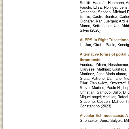
Schlitt, Hans J.
;
Heumann, 
Fasolo, Elisa
;
Rolinger, Jens
Natascha
;
Schoen, Michael R
Emilio
;
Castro-Benitez, Carlo
Oldhafer, Karl Juergen
;
Ardile
Marco
;
Settmacher, Utz
;
Aldr
Silvio
(
2020
)
ALPPS in Right Trisectione
Li, Jun
;
Girotti, Paolo
;
Koenig
Alternative forms of portal 
thrombosis
Fundora, Yiliam
;
Hessheimer,
Clarysse, Mathias
;
Gastaca, 
Martinez, Jose Maria alamo
;
Giulia
;
Patrono, Damiano
;
Nic
Pilar
;
Zieniewicz, Krzysztof
;
Steve
;
Martins, Paulo N.
;
Lop
Christian
;
Santoyo, Julio
;
Di 
Miguel angel
;
Andujar, Rafael
Giacomo
;
Cescon, Matteo
;
H
Constantino
(
2023
)
Alveolar Echinococcosis-A 
Strohaeker, Jens
;
Sulyok, Mi