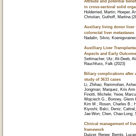
Attitude and potential ben
in cross-sectoral solid orga
Holderried, Martin
;
Hoeper, A
Christian
;
Guthoff, Martina
(
2
Auxiliary living donor live
colorectal liver metastases
Nadalin, Silvio
;
Koenigsrainer,
Auxilliary Liver Transplant
Aspects and Early Outcom
Settmacher, Utz
;
Ali-Deeb, Al
Rauchfuss, Falk
(
2023
)
Biliary complications after 
study of 3633 cases
Li, Zhihao
;
Rammohan, Ashw
Jongman
;
Marquez, Kris Ann
Finotti, Michele
;
Yeow, Marc
Wojciech G.
;
Bonney, Glenn 
Kim M.
;
Rosen, Charles B.
;
H
Kiyoshi
;
Balci, Deniz
;
Cattral
Jae-Won
;
Chen, Chao-Long
;
Clinical management of live
framework
Duijzer, Renee
;
Bernts, Lucas