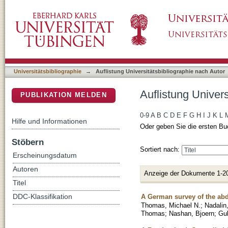
Auflistung Universitätsbibliographie nach Auto
DSpace Repositorium (Manakin basiert)
Universitätsbibliographie
→
Auflistung Universitätsbibliographie nach Autor
Auflistung Univers
PUBLIKATION MELDEN
0-9
A
B
C
D
E
F
G
H
I
J
K
L
Hilfe und Informationen
Oder geben Sie die ersten Bu
Stöbern
Sortiert nach:
Erscheinungsdatum
Autoren
Anzeige der Dokumente 1-2
Titel
A German survey of the abd
DDC-Klassifikation
Thomas, Michael N.
;
Nadalin,
Thomas
;
Nashan, Bjoern
;
Gu