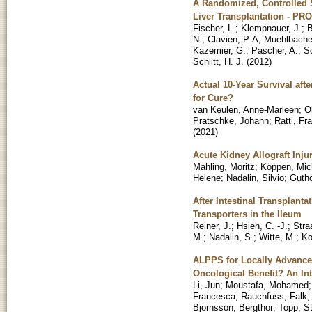
A Randomized, Controlled S
Liver Transplantation - P
Fischer, L.
;
Klempnauer, J.
;
B
N.
;
Clavien, P-A
;
Muehlbacher
Kazemier, G.
;
Pascher, A.
;
S
Schlitt, H. J.
(
2012
)
Actual 10-Year Survival af
for Cure?
van Keulen, Anne-Marleen
;
O
Pratschke, Johann
;
Ratti, Fr
(
2021
)
Acute Kidney Allograft Inju
Mahling, Moritz
;
Köppen, Mic
Helene
;
Nadalin, Silvio
;
Gutho
After Intestinal Transplant
Transporters in the Ileum
Reiner, J.
;
Hsieh, C. -J.
;
Stra
M.
;
Nadalin, S.
;
Witte, M.
;
Ko
ALPPS for Locally Advanced
Oncological Benefit? An Int
Li, Jun
;
Moustafa, Mohamed
Francesca
;
Rauchfuss, Falk
Bjornsson, Bergthor
;
Topp, St