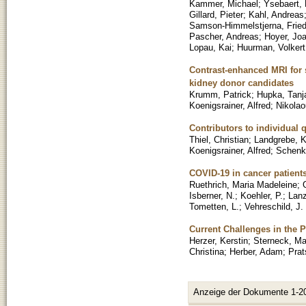
Kammer, Michael
;
Ysebaert, 
Gillard, Pieter
;
Kahl, Andreas
Samson-Himmelstjerna, Fried
Pascher, Andreas
;
Hoyer, Jo
Lopau, Kai
;
Huurman, Volkert
Contrast-enhanced MRI for s
kidney donor candidates
Krumm, Patrick
;
Hupka, Tanj
Koenigsrainer, Alfred
;
Nikolao
Contributors to individual qu
Thiel, Christian
;
Landgrebe, K
Koenigsrainer, Alfred
;
Schenk,
COVID-19 in cancer patients
Ruethrich, Maria Madeleine
;
Isberner, N.
;
Koehler, P.
;
Lanz
Tometten, L.
;
Vehreschild, J. 
Current Challenges in the P
Herzer, Kerstin
;
Sterneck, Ma
Christina
;
Herber, Adam
;
Prat
Anzeige der Dokumente 1-2