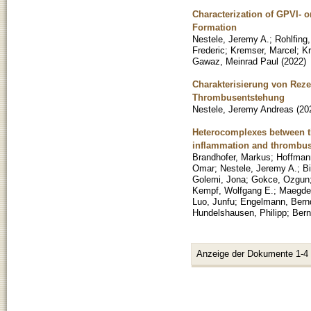
Characterization of GPVI- 
Formation
Nestele, Jeremy A.
;
Rohlfing
Frederic
;
Kremser, Marcel
;
Kr
Gawaz, Meinrad Paul
(
2022
)
Charakterisierung von Reze
Thrombusentstehung
Nestele, Jeremy Andreas
(
20
Heterocomplexes between t
inflammation and thrombus
Brandhofer, Markus
;
Hoffmann
Omar
;
Nestele, Jeremy A.
;
Bi
Golemi, Jona
;
Gokce, Ozgun
Kempf, Wolfgang E.
;
Maegdef
Luo, Junfu
;
Engelmann, Bern
Hundelshausen, Philipp
;
Bern
Anzeige der Dokumente 1-4