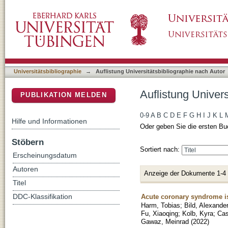
Auflistung Universitätsbibliographie nach Aut
DSpace Repositorium (Manakin basiert)
Universitätsbibliographie
→
Auflistung Universitätsbibliographie nach Autor
Auflistung Univer
PUBLIKATION MELDEN
0-9
A
B
C
D
E
F
G
H
I
J
K
L
Hilfe und Informationen
Oder geben Sie die ersten Bu
Stöbern
Sortiert nach:
Erscheinungsdatum
Autoren
Anzeige der Dokumente 1-4
Titel
Acute coronary syndrome is 
DDC-Klassifikation
Harm, Tobias
;
Bild, Alexande
Fu, Xiaoqing
;
Kolb, Kyra
;
Cas
Gawaz, Meinrad
(
2022
)