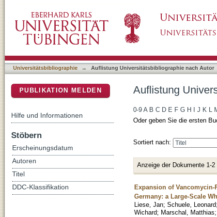
Auflistung Universitätsbibliographie nach Au
DSpace Repositorium (Manakin basiert)
Universitätsbibliographie
→
Auflistung Universitätsbibliographie nach Autor
Auflistung Univer
PUBLIKATION MELDEN
0-9
A
B
C
D
E
F
G
H
I
J
K
L
Hilfe und Informationen
Oder geben Sie die ersten Bu
Stöbern
Sortiert nach:
Erscheinungsdatum
Autoren
Anzeige der Dokumente 1-2
Titel
Expansion of Vancomycin-Re
DDC-Klassifikation
Germany: a Large-Scale Wh
Liese, Jan
;
Schuele, Leonard
Wichard
;
Marschal, Matthias