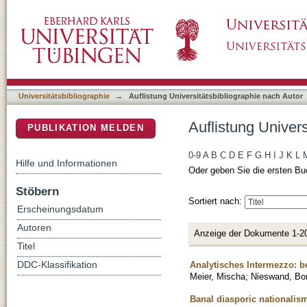
Auflistung Universitätsbibliographie nach Au
DSpace Repositorium (Manakin basiert)
Universitätsbibliographie
→
Auflistung Universitätsbibliographie nach Autor
Auflistung Univer
PUBLIKATION MELDEN
0-9
A
B
C
D
E
F
G
H
I
J
K
L
Hilfe und Informationen
Oder geben Sie die ersten Bu
Stöbern
Sortiert nach:
Erscheinungsdatum
Autoren
Anzeige der Dokumente 1-2
Titel
Analytisches Intermezzo: 
DDC-Klassifikation
Meier, Mischa
;
Nieswand, Bor
Banal diasporic nationalis