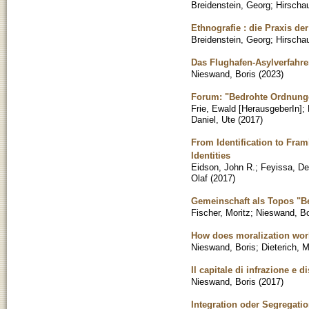
Breidenstein, Georg
;
Hirschau
Ethnografie : die Praxis de
Breidenstein, Georg
;
Hirschau
Das Flughafen-Asylverfahren
Nieswand, Boris
(
2023
)
Forum: "Bedrohte Ordnunge
Frie, Ewald [HerausgeberIn]
;
Daniel, Ute
(
2017
)
From Identification to Fra
Identities
Eidson, John R.
;
Feyissa, De
Olaf
(
2017
)
Gemeinschaft als Topos "B
Fischer, Moritz
;
Nieswand, Bo
How does moralization work?
Nieswand, Boris
;
Dieterich, 
Il capitale di infrazione e
Nieswand, Boris
(
2017
)
Integration oder Segregatio