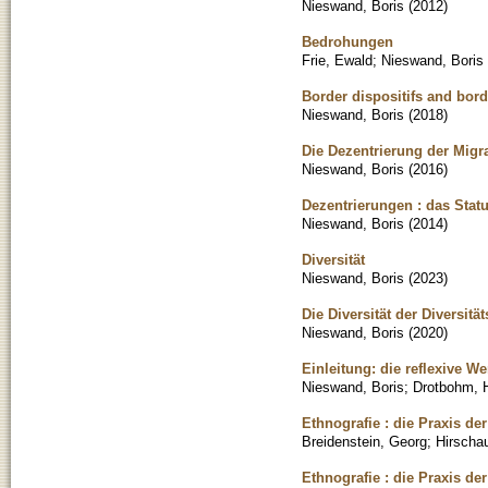
Nieswand, Boris
(
2012
)
Bedrohungen
Frie, Ewald
;
Nieswand, Boris
Border dispositifs and bord
Nieswand, Boris
(
2018
)
Die Dezentrierung der Migr
Nieswand, Boris
(
2016
)
Dezentrierungen : das Stat
Nieswand, Boris
(
2014
)
Diversität
Nieswand, Boris
(
2023
)
Die Diversität der Diversitä
Nieswand, Boris
(
2020
)
Einleitung: die reflexive W
Nieswand, Boris
;
Drotbohm, 
Ethnografie : die Praxis de
Breidenstein, Georg
;
Hirschau
Ethnografie : die Praxis de