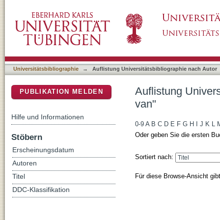
Auflistung Universitätsbibliographie nach Au
DSpace Repositorium (Manakin basiert)
Universitätsbibliographie
→
Auflistung Universitätsbibliographie nach Autor
Auflistung Univer
PUBLIKATION MELDEN
van"
Hilfe und Informationen
0-9
A
B
C
D
E
F
G
H
I
J
K
L
Oder geben Sie die ersten Bu
Stöbern
Erscheinungsdatum
Sortiert nach:
Autoren
Für diese Browse-Ansicht gib
Titel
DDC-Klassifikation