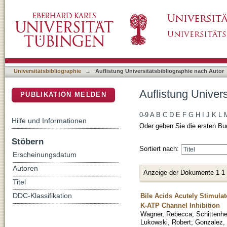
Auflistung Universitätsbibliographie nach Au
DSpace Repositorium (Manakin basiert)
Universitätsbibliographie
→
Auflistung Universitätsbibliographie nach Autor
Auflistung Univer
PUBLIKATION MELDEN
0-9
A
B
C
D
E
F
G
H
I
J
K
L
Hilfe und Informationen
Oder geben Sie die ersten Bu
Stöbern
Sortiert nach:
Erscheinungsdatum
Autoren
Anzeige der Dokumente 1-1
Titel
Bile Acids Acutely Stimulat
DDC-Klassifikation
K-ATP Channel Inhibition
Wagner, Rebecca
;
Schittenhe
Lukowski, Robert
;
Gonzalez, 