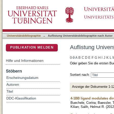
Auflistung Universitätsbibliographie nach Autor
DSpace Repositorium (Manakin basiert)
Universitätsbibliographie
→
Auflistung Universitätsbibliographie nach Autor
Auflistung Univers
PUBLIKATION MELDEN
0-9
A
B
C
D
E
F
G
H
I
J
K
L
Hilfe und Informationen
Oder geben Sie die ersten Bu
Stöbern
Sortiert nach:
Erscheinungsdatum
Autoren
Anzeige der Dokumente 1-1
Titel
4-1BB ligand modulates dir
DDC-Klassifikation
Buechele, Corina
;
Baessler, 
Kilian
;
Salih, Helmut R.
(
2012