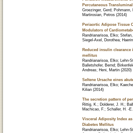
Percutaneous Transluminal 
Groezinger, Gerd
;
Pohmann, 
Martirosian, Petros
(
2014
)
Periaortic Adipose Tissue 
Modulators of Cardiometabo
Randrianarisoa, Elko
;
Stefan,
Siegel-Axel, Dorothea
;
Haerin
Reduced insulin clearance is
mellitus
Randrianarisoa, Elko
;
Lehn-S
Balletshofer, Bernd
;
Birkenfel
Andreas
;
Heni, Martin
(
2020
)
Seltene Ursache eines akut
Randrianarisoa, Elko
;
Kaechel
Kilian
(
2014
)
The secretion pattern of per
Rittig, K.
;
Dolderer, J. H.
;
Bal
Machicao, F.
;
Schaller, H. -E.
Visceral Adiposity Index as
Diabetes Mellitus
Randrianarisoa, Elko
;
Lehn-S