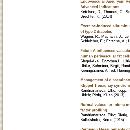
Endovascular Aneurysm Rep
Advanced Indications
Ketelsen, D.
;
Thomas, C.
;
Sc
Brechtel, K.
(
2014
)
Exercise-induced albuminuri
of type 2 diabetes
Wagner, R.
;
Machann, J.
;
Le
Schleicher, E.
;
Fritsche, A.
;
H
Fetuin-A influences vascul
human perivascular fat cell
Siegel-Axel, Dorothea I.
;
Ullr
Ulrike
;
Schreiner, Birgit
;
Randr
Koenigsrainer, Alfred
;
Haering
Management of disseminated 
Klippel-Trenaunay syndro
Randrianarisoa, Elko
;
Kopp, 
Ulrich
;
Rittig, Kilian
(
2013
)
Normal values for intima-me
factor profiling
Randrianarisoa, Elko
;
Rietig,
Balletshofer, Bernd
(
2015
)
Perfusion Measurements of t