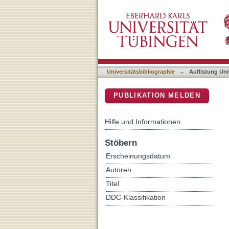
Auflistung Universitätsbi
DSpace Repositorium (Manakin b
Universitätsbibliographie
→
Auflistung Uni
PUBLIKATION MELDEN
Hilfe und Informationen
Stöbern
Erscheinungsdatum
Autoren
Titel
DDC-Klassifikation