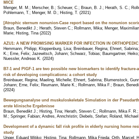
MICE
Menger, M. M.
;
Merscher, B.
;
Scheuer, C.
;
Braun, B. J.
;
Herath, S. C.
;
Roll
Pohlemann, T.
;
Menger, M. D.
;
Histing, T.
(
2021
)
[Atrophic sternum nonunion-Case report based on the nonunion scori
Braun, Benedikt J.
;
Herath, Steven C.
;
Rollmann, Mika
;
Menger, Maximilia
Marie
;
Histing, Tina
(
2022
)
AZU1: A NEW PROMISING MARKER FOR INFECTION IN ORTHOPEDIC
Hemmann, Philipp
;
Kloppenburg, Lisa
;
Breinbauer, Regina
;
Ehnert, Sabrina
K.
;
Erne, Felix
;
Jazewitsch, Johann
;
Schwarz, Tobias
;
Baumgartner, Heiko
Nuessler, Andreas K.
(
2024
)
B7-1 and PlGF-1 are two possible new biomarkers to identify fracture-a
risk of developing complications: a cohort study
Breinbauer, Regina
;
Maeling, Michelle
;
Ehnert, Sabrina
;
Blumenstock, Gunn
Johann
;
Erne, Felix
;
Reumann, Marie K.
;
Rollmann, Mika F.
;
Braun, Benedi
(
2024
)
Bewegungsanalyse und muskuloskeletale Simulation in der Pseudarth
erste klinische Ergebnisse
Braun, Benedikt J.
;
Histing, Tina
;
Herath, Steven C.
;
Rollmann, Mika F. R.
M.
;
Springer, Fabian
;
Andres, Annchristin
;
Diebels, Stefan
;
Roland, Michael
Development of a dynamic fall risk profile in elderly nursing home resi
study
Unger, Eduard Witiko
;
Histing, Tina
;
Rollmann, Mika Frieda
;
Orth, Marcel
;
H