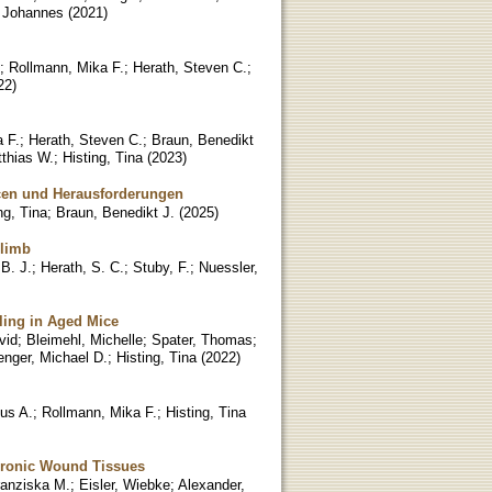
t Johannes
(
2021
)
;
Rollmann, Mika F.
;
Herath, Steven C.
;
22
)
 F.
;
Herath, Steven C.
;
Braun, Benedikt
thias W.
;
Histing, Tina
(
2023
)
ncen und Herausforderungen
ng, Tina
;
Braun, Benedikt J.
(
2025
)
 limb
B. J.
;
Herath, S. C.
;
Stuby, F.
;
Nuessler,
aling in Aged Mice
vid
;
Bleimehl, Michelle
;
Spater, Thomas
;
nger, Michael D.
;
Histing, Tina
(
2022
)
us A.
;
Rollmann, Mika F.
;
Histing, Tina
Chronic Wound Tissues
ranziska M.
;
Eisler, Wiebke
;
Alexander,