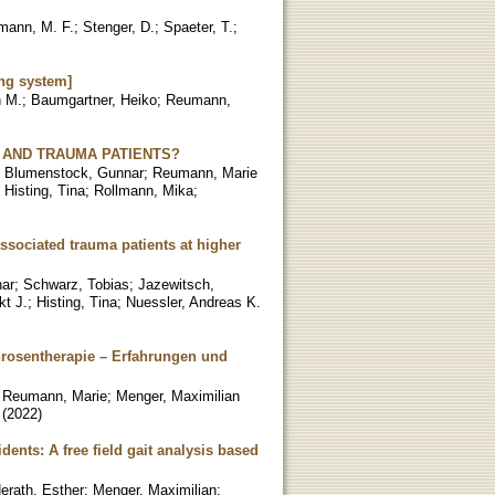
mann, M. F.
;
Stenger, D.
;
Spaeter, T.
;
ng system]
n M.
;
Baumgartner, Heiko
;
Reumann,
 AND TRAUMA PATIENTS?
;
Blumenstock, Gunnar
;
Reumann, Marie
;
Histing, Tina
;
Rollmann, Mika
;
ssociated trauma patients at higher
ar
;
Schwarz, Tobias
;
Jazewitsch,
kt J.
;
Histing, Tina
;
Nuessler, Andreas K.
rosentherapie – Erfahrungen und
;
Reumann, Marie
;
Menger, Maximilian
(
2022
)
dents: A free field gait analysis based
erath, Esther
;
Menger, Maximilian
;