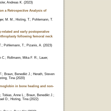
sler, Andreas K.
(
2023
)
 on a Retrospective Analysis of
er, M. M.
;
Histing, T.
;
Pohlemann, T.
y-related and early postoperative
rthroplasty following femoral neck
T.
;
Pohlemann, T.
;
Pizanis, A.
(
2023
)
n C.
;
Rollmann, Mika F. R.
;
Lauer,
F.
;
Braun, Benedikt J.
;
Herath, Steven
sting, Tina
(
2020
)
emoglobin in bone healing and non-
e
;
Tobias, Anne L.
;
Braun, Benedikt J.
;
ael D.
;
Histing, Tina
(
2022
)