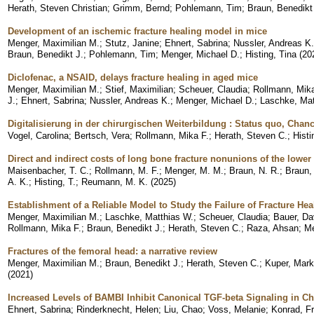
Herath, Steven Christian
;
Grimm, Bernd
;
Pohlemann, Tim
;
Braun, Benedik
Development of an ischemic fracture healing model in mice
Menger, Maximilian M.
;
Stutz, Janine
;
Ehnert, Sabrina
;
Nussler, Andreas K.
Braun, Benedikt J.
;
Pohlemann, Tim
;
Menger, Michael D.
;
Histing, Tina
(
20
Diclofenac, a NSAID, delays fracture healing in aged mice
Menger, Maximilian M.
;
Stief, Maximilian
;
Scheuer, Claudia
;
Rollmann, Mika
J.
;
Ehnert, Sabrina
;
Nussler, Andreas K.
;
Menger, Michael D.
;
Laschke, Mat
Digitalisierung in der chirurgischen Weiterbildung : Status quo, Cha
Vogel, Carolina
;
Bertsch, Vera
;
Rollmann, Mika F.
;
Herath, Steven C.
;
Histi
Direct and indirect costs of long bone fracture nonunions of the lower
Maisenbacher, T. C.
;
Rollmann, M. F.
;
Menger, M. M.
;
Braun, N. R.
;
Braun, 
A. K.
;
Histing, T.
;
Reumann, M. K.
(
2025
)
Establishment of a Reliable Model to Study the Failure of Fracture He
Menger, Maximilian M.
;
Laschke, Matthias W.
;
Scheuer, Claudia
;
Bauer, Da
Rollmann, Mika F.
;
Braun, Benedikt J.
;
Herath, Steven C.
;
Raza, Ahsan
;
Me
Fractures of the femoral head: a narrative review
Menger, Maximilian M.
;
Braun, Benedikt J.
;
Herath, Steven C.
;
Kuper, Mark
(
2021
)
Increased Levels of BAMBI Inhibit Canonical TGF-beta Signaling in 
Ehnert, Sabrina
;
Rinderknecht, Helen
;
Liu, Chao
;
Voss, Melanie
;
Konrad, F