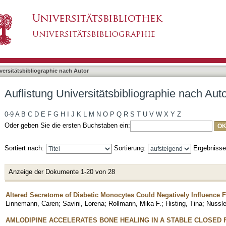
bliographie nach Autor "Rollmann, Mika"
asiert)
versitätsbibliographie nach Autor
Auflistung Universitätsbibliographie nach Aut
0-9
A
B
C
D
E
F
G
H
I
J
K
L
M
N
O
P
Q
R
S
T
U
V
W
X
Y
Z
Oder geben Sie die ersten Buchstaben ein:
Sortiert nach:
Sortierung:
Ergebniss
Anzeige der Dokumente 1-20 von 28
Altered Secretome of Diabetic Monocytes Could Negatively Influence F
Linnemann, Caren
;
Savini, Lorena
;
Rollmann, Mika F.
;
Histing, Tina
;
Nussle
AMLODIPINE ACCELERATES BONE HEALING IN A STABLE CLOSED