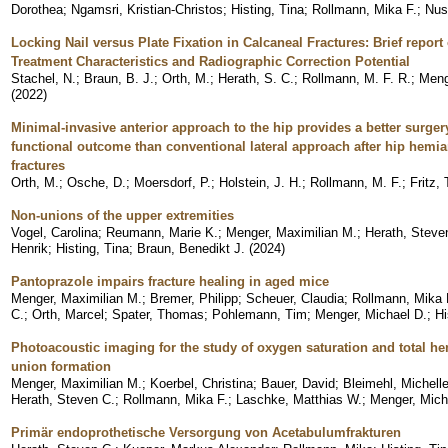
Dorothea
;
Ngamsri, Kristian-Christos
;
Histing, Tina
;
Rollmann, Mika F.
;
Nus
Locking Nail versus Plate Fixation in Calcaneal Fractures: Brief report
Treatment Characteristics and Radiographic Correction Potential
Stachel, N.
;
Braun, B. J.
;
Orth, M.
;
Herath, S. C.
;
Rollmann, M. F. R.
;
Meng
(
2022
)
Minimal-invasive anterior approach to the hip provides a better surger
functional outcome than conventional lateral approach after hip hemia
fractures
Orth, M.
;
Osche, D.
;
Moersdorf, P.
;
Holstein, J. H.
;
Rollmann, M. F.
;
Fritz, 
Non-unions of the upper extremities
Vogel, Carolina
;
Reumann, Marie K.
;
Menger, Maximilian M.
;
Herath, Steve
Henrik
;
Histing, Tina
;
Braun, Benedikt J.
(
2024
)
Pantoprazole impairs fracture healing in aged mice
Menger, Maximilian M.
;
Bremer, Philipp
;
Scheuer, Claudia
;
Rollmann, Mika 
C.
;
Orth, Marcel
;
Spater, Thomas
;
Pohlemann, Tim
;
Menger, Michael D.
;
Hi
Photoacoustic imaging for the study of oxygen saturation and total h
union formation
Menger, Maximilian M.
;
Koerbel, Christina
;
Bauer, David
;
Bleimehl, Michell
Herath, Steven C.
;
Rollmann, Mika F.
;
Laschke, Matthias W.
;
Menger, Mich
Primär endoprothetische Versorgung von Acetabulumfrakturen