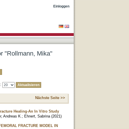
Einloggen
or "Rollmann, Mika"
e:
Nächste Seite >>
racture Healing-An In Vitro Study
r, Andreas K.
;
Ehnert, Sabrina
(
2021
)
 FEMORAL FRACTURE MODEL IN