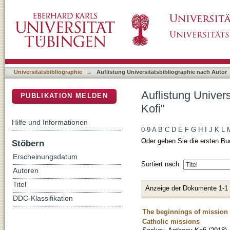
Auflistung Universitätsbibliographie nach Au
DSpace Repositorium (Manakin basiert)
Universitätsbibliographie
→
Auflistung Universitätsbibliographie nach Autor
Auflistung Univer
PUBLIKATION MELDEN
Kofi"
Hilfe und Informationen
0-9
A
B
C
D
E
F
G
H
I
J
K
L
Oder geben Sie die ersten Bu
Stöbern
Erscheinungsdatum
Sortiert nach:
Autoren
Titel
Anzeige der Dokumente 1-1
DDC-Klassifikation
The beginnings of mission 
Catholic missions