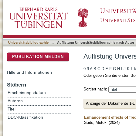
Auflistung Universitätsbibliographie nach Aut
DSpace Repositorium (Manakin basiert)
Universitätsbibliographie
→
Auflistung Universitätsbibliographie nach Autor
Auflistung Univers
PUBLIKATION MELDEN
0-9
A
B
C
D
E
F
G
H
I
J
K
L
Hilfe und Informationen
Oder geben Sie die ersten Bu
Stöbern
Sortiert nach:
Erscheinungsdatum
Autoren
Anzeige der Dokumente 1-1
Titel
Enhancement effects of freq
DDC-Klassifikation
Saito, Motoki
(
2024
)