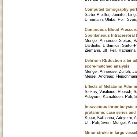
Computed tomography perfu
Sartor-Pfeiffer, Jennifer
;
Linge
Ernemann, Ulrike
;
Poli, Sven
Continuous Blood Pressure 
Spontaneous Intracerebral
Mengel, Annerose
;
Siokas, Va
Dardiotis, Efthimios
;
Sartor-Pf
Ziemann, Ulf
;
Feil, Katharina
Delirium REduction after a
score-matched analysis
Mengel, Annerose
;
Zurloh, J
Meisel, Andreas
;
Fleischmann
Effects of Melatonin Admini
Siokas, Vasileios
;
Roesch, S
Adeyemi, Kamaldeen
;
Poli, 
Intravenous thrombolysis in
protamine: case series and 
Kneer, Katharina
;
Adeyemi, A
Ulf
;
Poli, Sven
;
Mengel, Anne
Minor stroke in large vesse