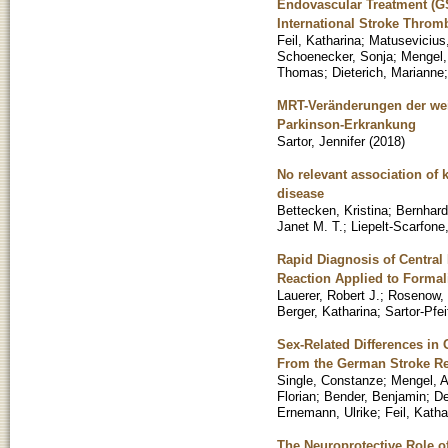
Endovascular Treatment (GS
International Stroke Throm
Feil, Katharina
;
Matusevicius
Schoenecker, Sonja
;
Mengel,
Thomas
;
Dieterich, Marianne
MRT-Veränderungen der wei
Parkinson-Erkrankung
Sartor, Jennifer
(
2018
)
No relevant association of k
disease
Bettecken, Kristina
;
Bernhard
Janet M. T.
;
Liepelt-Scarfone
Rapid Diagnosis of Central
Reaction Applied to Formal
Lauerer, Robert J.
;
Rosenow,
Berger, Katharina
;
Sartor-Pfei
Sex-Related Differences in
From the German Stroke Re
Single, Constanze
;
Mengel, 
Florian
;
Bender, Benjamin
;
De
Ernemann, Ulrike
;
Feil, Katha
The Neuroprotective Role o