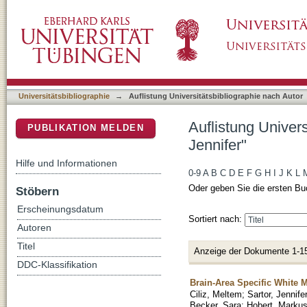
Auflistung Universitätsbibliographie nach Auto
DSpace Repositorium (Manakin basiert)
Universitätsbibliographie
→
Auflistung Universitätsbibliographie nach Autor
Auflistung Univers
PUBLIKATION MELDEN
Jennifer"
Hilfe und Informationen
0-9
A
B
C
D
E
F
G
H
I
J
K
L
Oder geben Sie die ersten Bu
Stöbern
Erscheinungsdatum
Sortiert nach:
Autoren
Titel
Anzeige der Dokumente 1-1
DDC-Klassifikation
Brain-Area Specific White M
Ciliz, Meltem
;
Sartor, Jennife
Becker, Sara
;
Hobert, Markus