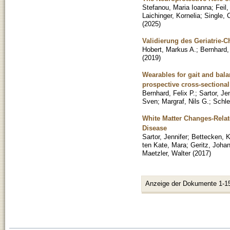
Stefanou, Maria Ioanna
;
Feil,
Laichinger, Kornelia
;
Single, 
(
2025
)
Validierung des Geriatrie-C
Hobert, Markus A.
;
Bernhard, 
(
2019
)
Wearables for gait and bala
prospective cross-sectional 
Bernhard, Felix P.
;
Sartor, Je
Sven
;
Margraf, Nils G.
;
Schle
White Matter Changes-Relat
Disease
Sartor, Jennifer
;
Bettecken, K
ten Kate, Mara
;
Geritz, Joha
Maetzler, Walter
(
2017
)
Anzeige der Dokumente 1-1