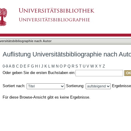
liographie nach Autor "Sauter, Martin"
asiert)
versitätsbibliographie nach Autor
Auflistung Universitätsbibliographie nach Auto
0-9
A
B
C
D
E
F
G
H
I
J
K
L
M
N
O
P
Q
R
S
T
U
V
W
X
Y
Z
Oder geben Sie die ersten Buchstaben ein:
Sortiert nach:
Sortierung:
Ergebniss
Für diese Browse-Ansicht gibt es keine Ergebnisse.