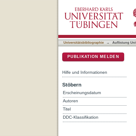
Auflistung Universitätsbib
DSpace Repositorium (Manakin b
Universitätsbibliographie
→
Auflistung Uni
PUBLIKATION MELDEN
Hilfe und Informationen
Stöbern
Erscheinungsdatum
Autoren
Titel
DDC-Klassifikation