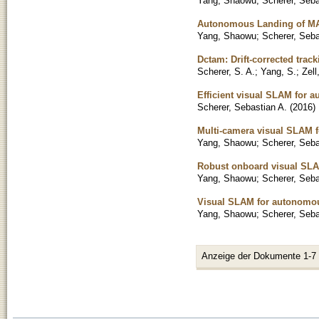
Yang, Shaowu
;
Scherer, Seba
Autonomous Landing of MAV
Yang, Shaowu
;
Scherer, Seba
Dctam: Drift-corrected tra
Scherer, S. A.
;
Yang, S.
;
Zell
Efficient visual SLAM for a
Scherer, Sebastian A.
(
2016
)
Multi-camera visual SLAM f
Yang, Shaowu
;
Scherer, Seba
Robust onboard visual SL
Yang, Shaowu
;
Scherer, Seba
Visual SLAM for autonomo
Yang, Shaowu
;
Scherer, Seba
Anzeige der Dokumente 1-7