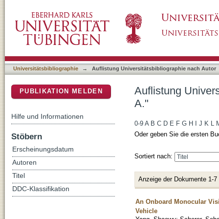
Auflistung Universitätsbibliographie nach Aut
DSpace Repositorium (Manakin basiert)
Universitätsbibliographie
→
Auflistung Universitätsbibliographie nach Autor
Auflistung Univer
PUBLIKATION MELDEN
A."
Hilfe und Informationen
0-9
A
B
C
D
E
F
G
H
I
J
K
L
Oder geben Sie die ersten Bu
Stöbern
Erscheinungsdatum
Sortiert nach:
Autoren
Titel
Anzeige der Dokumente 1-7
DDC-Klassifikation
An Onboard Monocular Visi
Vehicle